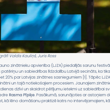
rāfi Valdis Kauliņš, Juris Ross
as Jauno zinātnieku apvienība (LJZA) piedalījās sarunu fes
patēriņu un sabiedrības līdzdalību Latvijā secināts, ka tikai
 bet 20% par Latvijas zinātnes sasniegumiem [1]. Tāpēc LJ
zinātni un tajā notiekošajiem procesiem. Jaunajiem zinātnie
ikdienas dzīvi un skaidrot pētījumu ietekmi uz sabiedrībai 
iedre
Rasma Pīpiķe
. Pasākumā, sarunājoties ar astoņiem 
ot, kā lēno domāšanu praktizē katrs no intervējamajiem, kā