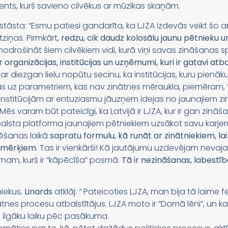
ents, kurš savieno cilvēkus ar mūzikas skaņām.
āsta: “Esmu patiesi gandarīta, ka LJZA izdevās veikt šo am
iņas. Pirmkārt,
redzu, cik daudz kolosālu jaunu pētnieku u
 nodrošināt šiem cilvēkiem vidi, kurā viņi savas zināšanas 
ir organizācijas, institūcijas un uzņēmumi, kuri ir gatavi atba
r diezgan lielu nopūtu secinu, ka institūcijas, kuru pienāku
atās uz parametriem, kas nav zinātnes mēraukla, piemēram, 
 institūcijām ar entuziasmu jāuzņem idejas no jaunajiem zi
. Mēs varam būt pateicīgi, ka Latvijā ir LJZA, kur ir gan zi
balsta platforma jaunajiem pētniekiem uzsākot savu karjeru
vēšanas laikā
sapratu formulu, kā runāt ar zinātniekiem, lai
m mērķiem
. Tas ir vienkārši! Kā jautājumu uzdevējam nevaja
ērnam, kurš ir “kāpēcīša” posmā.
Tā ir nezināšanas, labestī
niekus,
Linards
atklāj: “ Pateicoties LJZA, man bija tā laime 
ātnes procesu atbalstītājus. LJZA moto ir “Domā lēni”, un 
 ilgāku laiku pēc pasākuma.