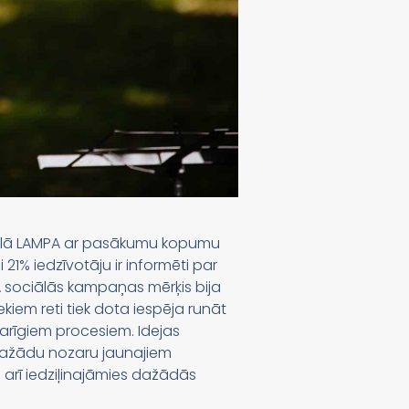
tivālā LAMPA ar pasākumu kopumu
 21% iedzīvotāju ir informēti par
ZA sociālās kampaņas mērķis bija
kiem reti tiek dota iespēja runāt
svarīgiem procesiem. Idejas
dažādu nozaru jaunajiem
 arī iedziļinajāmies dažādās