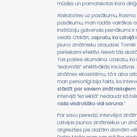
mūziķis un pamatskolas kora diriģ
Atskatoties uz pasākumu, Rasma st
pasākumu, man radās vairākas atz
Institūciju galvenais pienākums ir
veidā. Otrkārt, s
apratu, ka Latvijā 
jauno zinātnieku ataudzei. Tomēr a
pietiekami efektīvi. Nereti tās sk
Tas patiesi skumdina. Uzskatu, ka
“iedomāti” efektīvākās iniciatīvas
zinātnes ekosistēmu, tā ir aba at
man personīgi bija fakts, ka inter
stāstīt par saviem zinātniskajie
intervijā “iet iekšā” nedaudz kā b
rada visdrošāko vidi saruna
i.”
Par savu pieredzi, intervējot zināt
Latvijas jaunos zinātniekus un zin
atgriezties pie dažām domām vēl