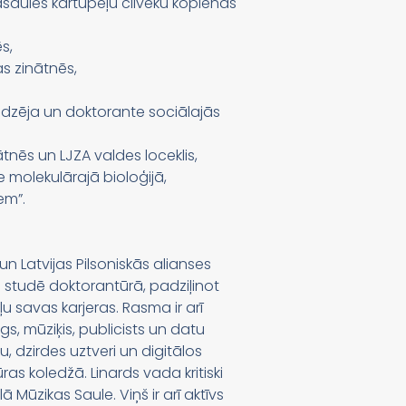
asaules kartupeļu cilvēku kopienas
s,
as zinātnēs,
iedzēja un doktorante sociālajās
ātnēs un LJZA valdes loceklis,
 molekulārajā bioloģijā,
em”.
n Latvijas Pilsoniskās alianses
īd studē doktorantūrā, padziļinot
ļu savas karjeras. Rasma ir arī
s, mūziķis, publicists un datu
iku, dzirdes uztveri un digitālos
as koledžā. Linards vada kritiski
 Mūzikas Saule. Viņš ir arī aktīvs