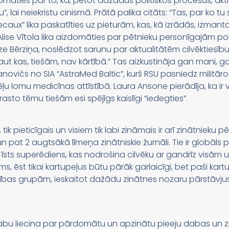
omāties par to, kā, pētot dažādus politiskos procesus, aktī
 lai neiekristu cinismā. Prātā palika citāts: “Tas, par ko tu stā
aux” lika paskatīties uz pieturām, kas, kā izrādās, izmantoj
Alise Vītola lika aizdomāties par pētnieku personīgajām p
Ilze Bērziņa, noslēdzot sarunu par aktualitātēm cilvēktiesību 
aut kas, tiešām, nav kārtībā.” Tas aizkustināja gan mani, ga
čanovičs no SIA “AstraMed Baltic”, kurš RSU pasniedz militār
lomu medicīnas attīstībā. Laura Ansone pierādīja, ka ir vē
asto tēmu tiešām esi spējīgs kaislīgi “iedegties”.
s, tik pieticīgais un visiem tik labi zināmais ir arī zinātnieku
 pat 2 augtsākā līmeņa zinātniskie žurnāli. Tie ir globāls p
 īsts superēdiens, kas nodrošina cilvēku ar gandrīz visām
s, ēst tikai kartupeļus būtu pārāk garlaicīgi, bet paši kar
s grupām, ieskaitot dažādu zinātnes nozaru pārstāvjus. 
abu liecina par pārdomātu un apzinātu pieeju dabas un zin