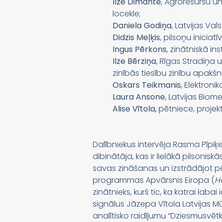
Ilze Dimante
, Agroresursu u
locekle;
Daniela Godiņa
, Latvijas Va
Didzis Meļķis
, pilsoņu inicia
Ingus Pērkons
, zinātniskā ins
Ilze Bērziņa
, Rīgas Stradiņa 
zinībās tiesību zinību apakš
Oskars Teikmanis
, Elektroni
Laura Ansone
, Latvijas Bio
Alise Vītola,
pētniece, projekt
Dalībniekus intervēja Rasma Pīpiķe
dibinātāja, kas ir lielākā pilsoni
savas zināšanas un izstrādājot pēt
programmas Apvārsnis Eiropa (
H
zinātnieks, kurš tic, ka katrai labai
signālus Jāzepa Vītola Latvijas Mū
analītisko raidījumu “Dziesmusvētku