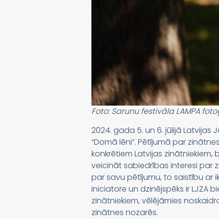
Foto: Sarunu festivāla LAMPA fotog
2024. gada 5. un 6. jūlijā Latvij
“Domā lēni”. Pētījumā par zinātnes 
konkrētiem Latvijas zinātniekiem,
veicināt sabiedrības interesi par 
par savu pētījumu, to saistību ar 
iniciatore un dzinējspēks ir LJZA b
zinātniekiem, vēlējāmies noskaidr
zinātnes nozarēs.