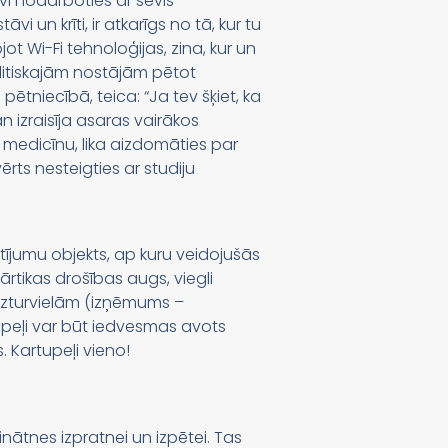
vi nodarboties ar sevis
vi un krīti, ir atkarīgs no tā, kur tu
ot Wi-Fi tehnoloģijas, zina, kur un
olitiskajām nostājām pētot
pētniecībā, teica: “Ja tev šķiet, ka
n izraisīja asaras vairākos
o medicīnu, lika aizdomāties par
rts nesteigties ar studiju
 pētījumu objekts, ap kuru veidojušās
ārtikas drošības augs, viegli
 uzturvielām (izņēmums –
tupeļi var būt iedvesmas avots
Kartupeļi vieno!
ātnes izpratnei un izpētei. Tas