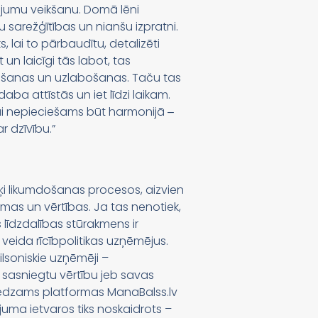
nājumu veikšanu. Domā lēni
 sarežģītības un nianšu izpratni.
, lai to pārbaudītu, detalizēti
un laicīgi tās labot, tas
ināšanas un uzlabošanas. Taču tas
daba attīstās un iet līdzi laikam.
bai nepieciešams būt harmonijā ‒
r dzīvību.”
išķi likumdošanas procesos, aizvien
lomas un vērtības. Ja tas nenotiek,
ās līdzdalības stūrakmens ir
eida rīcībpolitikas uzņēmējus.
lsoniskie uzņēmēji –
i sasniegtu vērtību jeb savas
as redzams platformas ManaBalss.lv
ījuma ietvaros tiks noskaidrots –