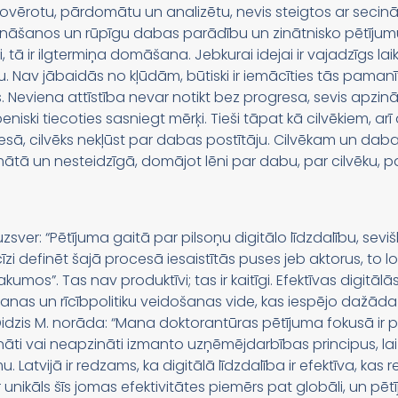
gi novērotu, pārdomātu un analizētu, nevis steigtos ar seci
ļināšanos un rūpīgu dabas parādību un zinātnisko pētījumu
ā ir ilgtermiņa domāšana. Jebkurai idejai ir vajadzīgs laiks
. Nav jābaidās no kļūdām, būtiski ir iemācīties tās pamanīt 
s. Neviena attīstība nevar notikt bez progresa, sevis apz
eniski tiecoties sasniegt mērķi. Tieši tāpat kā cilvēkiem, arī 
cesā, cilvēks nekļūst par dabas postītāju. Cilvēkam un da
ātā un nesteidzīgā, domājot lēni par dabu, par cilvēku, pa
zsver: “Pētījuma gaitā par pilsoņu digitālo līdzdalību, sev
recīzi definēt šajā procesā iesaistītās puses jeb aktorus, to 
rakumos”. Tas nav produktīvi; tas ir kaitīgi. Efektīvas digitāl
as un rīcībpolitiku veidošanas vide, kas iespējo dažāda v
idzis M. norāda: “Mana doktorantūras pētījuma fokusā ir pi
ināti vai neapzināti izmanto uzņēmējdarbības principus, la
u. Latvijā ir redzams, ka digitālā līdzdalība ir efektīva, k
 unikāls šīs jomas efektivitātes piemērs pat globāli, un pēt