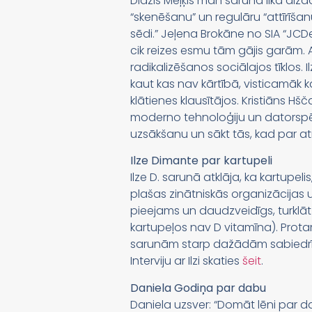
Didzis Meļķis man sarunā lika aizd
“skenēšanu” un regulāru “attīrīšanu”,
sēdi.” Jeļena Brokāne no SIA “JCDec
cik reizes esmu tām gājis garām. 
radikalizēšanos sociālajos tīklos. 
kaut kas nav kārtībā, visticamāk k
klātienes klausītājos. Kristiāns Hš
moderno tehnoloģiju un datorspēļu 
uzsākšanu un sākt tās, kad par atr
Ilze Dimante par kartupeli
Ilze D. sarunā atklāja, ka kartupeli
plašas zinātniskās organizācijas un
pieejams un daudzveidīgs, turklāt
kartupeļos nav D vitamīna). Protam
sarunām starp dažādām sabiedrība
Interviju ar Ilzi skaties
šeit
.
Daniela Godiņa par dabu
Daniela uzsver: “Domāt lēni par d