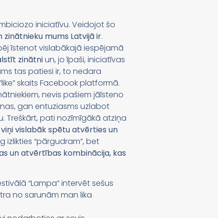
biciozo iniciatīvu. Veidojot šo
n zinātnieku mums Latvijā ir
.
spēj īstenot vislabākajā iespējamā
lstīt zinātni
un, jo īpaši, iniciatīvas
ms tas patiesi ir, to nedara
“like” skaits Facebook platformā.
nātniekiem, nevis pašiem jāīsteno
nāšanas, gan entuziasms uzlabot
. Treškārt, pati nozīmīgākā atziņa
 viņi vislabāk spētu atvērties un
g izlikties “pārgudram”, bet
bas un atvērtības kombinācija, kas
festivālā “Lampa” intervēt sešus
katra no sarunām man lika