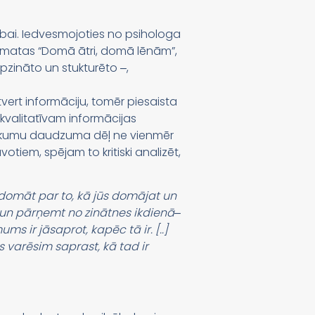
ībai. Iedvesmojoties no psihologa
āmatas “Domā ātri, domā lēnām”,
pzināto un stukturēto ‒,
ztvert informāciju, tomēr piesaista
kvalitatīvam informācijas
pienākumu daudzuma dēļ ne vienmēr
votiem, spējam to kritiski analizēt,
domāt par to, kā jūs domājat un
t un pārņemt no zinātnes ikdienā‒
ms ir jāsaprot, kapēc tā ir. [..]
 varēsim saprast, kā tad ir