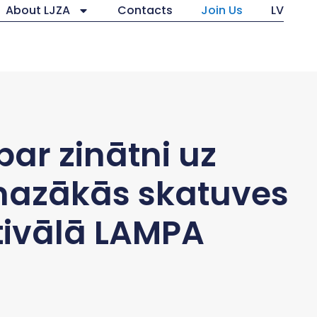
About LJZA
Contacts
Join Us
LV
ar zinātni uz
mazākās skatuves
tivālā LAMPA