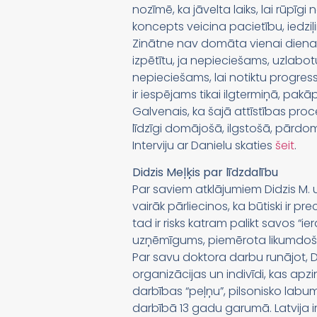
nozīmē, ka jāvelta laiks, lai rūpī
koncepts veicina pacietību, iedzi
Zinātne nav domāta vienai dienai, t
izpētītu, ja nepieciešams, uzlabotu
nepieciešams, lai notiktu progres
ir iespējams tikai ilgtermiņā, pakāp
Galvenais, ka šajā attīstības pro
līdzīgi domājošā, ilgstošā, pārdom
Interviju ar Danielu skaties
šeit
.
Didzis Meļķis par līdzdalību
Par saviem atklājumiem Didzis M. u
vairāk pārliecinos, ka būtiski ir p
tad ir risks katram palikt savos “ie
uzņēmīgums, piemērota likumdošan
Par savu doktora darbu runājot, D
organizācijas un indivīdi, kas apz
darbības “peļņu”, pilsonisko labum
darbībā 13 gadu garumā. Latvija ir