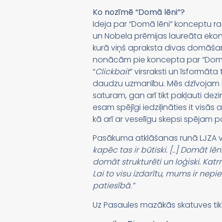
Ko nozīmē “Domā lēni”?
Ideja par “Domā lēni” konceptu ra
un Nobela prēmijas laureāta eko
kurā viņš apraksta divas domāšana
nonācām pie koncepta par “Domā l
“
Clickbait
” virsraksti un īsformāta
daudzu uzmanību. Mēs dzīvojam in
saturam, gan arī tikt pakļauti de
esam spējīgi iedziļināties it visās 
kā arī ar veselīgu skepsi spējam 
Pasākuma atklāšanas runā LJZA v
kapēc tas ir būtiski. [..] Domāt 
domāt strukturēti un loģiski. Katrr
Lai to visu izdarītu, mums ir nep
patiesībā.”
Uz Pasaules mazākās skatuves tika