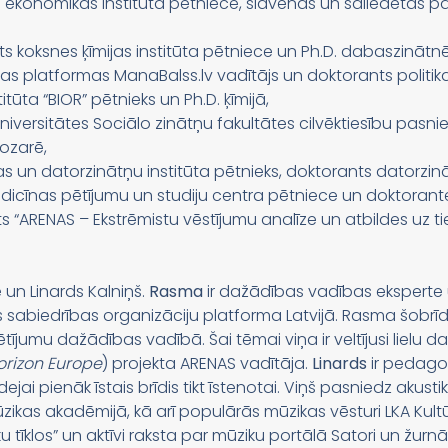
n ekonomikas institūta pētniece, slavenās un saliedētās p
lsts koksnes ķīmijas institūta pētniece un Ph.D. dabaszinātnē
tīvas platformas ManaBalss.lv vadītājs un doktorants politik
titūta “BIOR” pētnieks un Ph.D. ķīmijā,
universitātes Sociālo zinātņu fakultātes cilvēktiesību pasn
nozarē,
kas un datorzinātņu institūta pētnieks, doktorants datorzin
medicīnas pētījumu un studiju centra pētniece un doktorante
s “ARENAS – Ekstrēmistu vēstījumu analīze un atbildes uz ti
 un Linards Kalniņš.
Rasma
ir dažādības vadības eksperte u
skās sabiedrības organizāciju platforma Latvijā. Rasma šobr
ījumu dažādības vadībā. Šai tēmai viņa ir veltījusi lielu da
orizon Europe
) projekta ARENAS vadītāja.
Linards
ir pedagog
 idejai pienāk īstais brīdis tikt īstenotai. Viņš pasniedz akust
zikas akadēmijā, kā arī populārās mūzikas vēsturi LKA Kultūr
 tīklos” un aktīvi raksta par mūziku portālā Satori un žurnālā