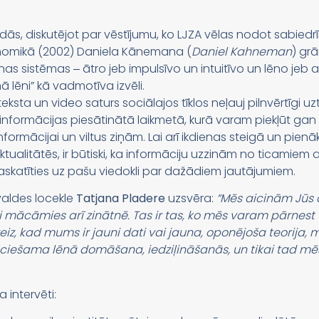
dās, diskutējot par vēstījumu, ko LJZA vēlas nodot sabiedr
nomikā (2002) Daniela Kānemana (
Daniel Kahneman
) gr
s sistēmas ‒ ātro jeb impulsīvo un intuitīvo un lēno jeb a
ēni” kā vadmotīva izvēli.
 teksta un video saturs sociālajos tīklos neļauj pilnvērtīgi u
formācijas piesātinātā laikmetā, kurā varam piekļūt gan 
zinformācijai un viltus ziņām. Lai arī ikdienas steigā un 
aktualitātēs, ir būtiski, ka informāciju uzzinām no ticamiem a
paskatīties uz pašu viedokli par dažādiem jautājumiem.
aldes locekle
Tatjana Pladere
uzsvēra:
“Mēs aicinām Jūs 
lēni mācāmies arī zinātnē. Tas ir tas, ko mēs varam pārnes
eiz, kad mums ir jauni dati vai jauna, oponējoša teorija, mu
ieciešama lēnā domāšana, iedziļināšanās, un tikai tad mēs
 intervēti: