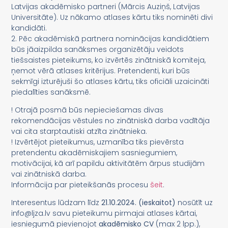
Latvijas akadēmisko partneri (Mārcis Auziņš, Latvijas
Universitāte). Uz nākamo atlases kārtu tiks nominēti divi
kandidāti.
2. Pēc akadēmiskā partnera nominācijas kandidātiem
būs jāaizpilda sanāksmes organizētāju veidots
tiešsaistes pieteikums, ko izvērtēs zinātniskā komiteja,
ņemot vērā atlases kritērijus. Pretendenti, kuri būs
sekmīgi izturējuši šo atlases kārtu, tiks oficiāli uzaicināti
piedalīties sanāksmē.
! Otrajā posmā būs nepieciešamas divas
rekomendācijas vēstules no zinātniskā darba vadītāja
vai cita starptautiski atzīta zinātnieka.
! Izvērtējot pieteikumus, uzmanība tiks pievērsta
pretendentu akadēmiskajiem sasniegumiem,
motivācijai, kā arī papildu aktivitātēm ārpus studijām
vai zinātniskā darba.
Informācija par pieteikšanās procesu
šeit
.
Interesentus lūdzam līdz
21.10.2024. (ieskaitot)
nosūtīt uz
info@ljza.lv savu pieteikumu pirmajai atlases kārtai,
iesniegumā pievienojot
akadēmisko CV
(max 2 lpp.),