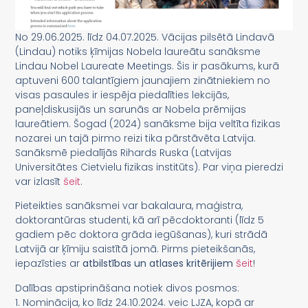
No 29.06.2025. līdz 04.07.2025. Vācijas pilsētā Lindavā
(Lindau) notiks ķīmijas Nobela laureātu sanāksme
Lindau Nobel Laureate Meetings. Šis ir pasākums, kurā
aptuveni 600 talantīgiem jaunajiem zinātniekiem no
visas pasaules ir iespēja piedalīties lekcijās,
paneļdiskusijās un sarunās ar Nobela prēmijas
laureātiem. Šogad (2024) sanāksme bija veltīta fizikas
nozarei un tajā pirmo reizi tika pārstāvēta Latvija.
Sanāksmē piedalījās Rihards Ruska (Latvijas
Universitātes Cietvielu fizikas institūts). Par viņa pieredzi
var izlasīt
šeit
.
Pieteikties sanāksmei var bakalaura, maģistra,
doktorantūras studenti, kā arī pēcdoktoranti (līdz 5
gadiem pēc doktora grāda iegūšanas), kuri strādā
Latvijā ar ķīmiju saistītā jomā. Pirms pieteikšanās,
iepazīsties ar
atbilstības un atlases kritērijiem
šeit
!
Dalības apstiprināšana notiek divos posmos:
1. Nominācija, ko līdz 24.10.2024. veic LJZA, kopā ar