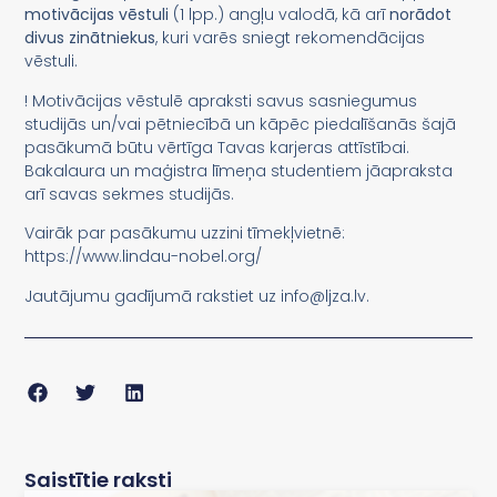
motivācijas vēstuli
(1 lpp.) angļu valodā, kā arī
norādot
divus zinātniekus
, kuri varēs sniegt rekomendācijas
vēstuli.
! Motivācijas vēstulē apraksti savus sasniegumus
studijās un/vai pētniecībā un kāpēc piedalīšanās šajā
pasākumā būtu vērtīga Tavas karjeras attīstībai.
Bakalaura un maģistra līmeņa studentiem jāapraksta
arī savas sekmes studijās.
Vairāk par pasākumu uzzini tīmekļvietnē:
https://www.lindau-nobel.org/
Jautājumu gadījumā rakstiet uz info@ljza.lv.
Saistītie raksti