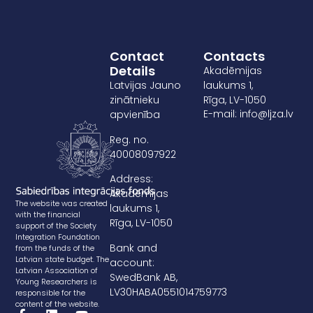
Contact
Contacts
Details
Akadēmijas
Latvijas Jauno
laukums 1,
zinātnieku
Rīga, LV-1050
E-mail: info@ljza.lv
apvienība
Reg. no.
40008097922
Address:
Akadēmijas
The website was created
laukums 1,
with the financial
Rīga, LV-1050
support of the Society
Integration Foundation
Bank and
from the funds of the
Latvian state budget. The
account:
Latvian Association of
SwedBank AB,
Young Researchers is
LV30HABA0551014759773
responsible for the
content of the website.