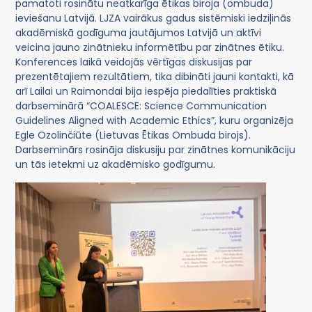
pamatoti rosinātu neatkarīga ētikas biroja (ombuda)
ieviešanu Latvijā. LJZA vairākus gadus sistēmiski iedziļinās
akadēmiskā godīguma jautājumos Latvijā un aktīvi
veicina jauno zinātnieku informētību par zinātnes ētiku.
Konferences laikā veidojās vērtīgas diskusijas par
prezentētajiem rezultātiem, tika dibināti jauni kontakti, kā
arī Lailai un Raimondai bija iespēja piedalīties praktiskā
darbseminārā “COALESCE: Science Communication
Guidelines Aligned with Academic Ethics”, kuru organizēja
Egle Ozolinčiūte (Lietuvas Ētikas Ombuda birojs).
Darbseminārs rosināja diskusiju par zinātnes komunikāciju
un tās ietekmi uz akadēmisko godīgumu.