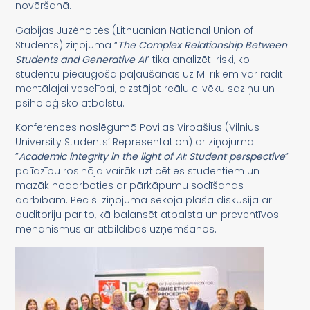
novēršanā.
Gabijas Juzėnaitės (Lithuanian National Union of
Students) ziņojumā “
The Complex Relationship Between
Students and Generative AI
” tika analizēti riski, ko
studentu pieaugošā paļaušanās uz MI rīkiem var radīt
mentālajai veselībai, aizstājot reālu cilvēku saziņu un
psiholoģisko atbalstu.
Konferences noslēgumā Povilas Virbašius (Vilnius
University Students’ Representation) ar ziņojuma
”
Academic integrity in the light of AI: Student perspective
”
palīdzību rosināja vairāk uzticēties studentiem un
mazāk nodarboties ar pārkāpumu sodīšanas
darbībām. Pēc šī ziņojuma sekoja plaša diskusija ar
auditoriju par to, kā balansēt atbalsta un preventīvos
mehānismus ar atbildības uzņemšanos.