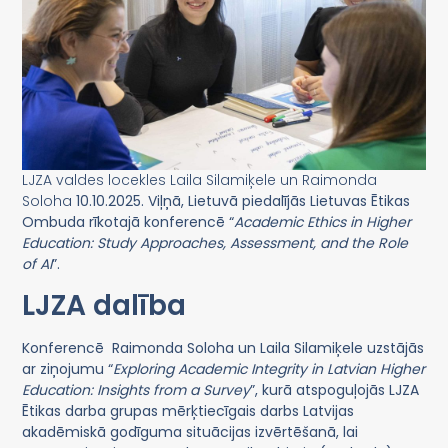
LJZA valdes locekles Laila Silamiķele un Raimonda
Soloha
10.10.2025. Viļņā, Lietuvā piedalījās Lietuvas Ētikas
Ombuda rīkotajā konferencē “
Academic Ethics in Higher
Education: Study Approaches, Assessment, and the Role
of AI
”.
LJZA dalība
Konferencē Raimonda Soloha un Laila Silamiķele uzstājās
ar ziņojumu “
Exploring Academic Integrity in Latvian Higher
Education: Insights from a Survey
”, kurā atspoguļojās LJZA
Ētikas darba grupas mērķtiecīgais darbs Latvijas
akadēmiskā godīguma situācijas izvērtēšanā, lai