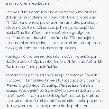
zinātniskajiem rezultātiem.
Lietuvas Ētikas ombuda biroja pārstāve Rima Sinicke
dalījās ar rezultātiem no nacionāla līmeņa aptaujas
(N=725), kurā piedalījās akadēmiskās vides pārstāvji,
sākot no doktorantūras studiju līmeņa. Aptaujā tika
apskatītas 6 dažādas ar akadēmisko godīgumu
saistītas tēmas. Rezultāti parāda, ka 77% aptaujāto
uzticas vai drīzāk uzticas ētikas komisijām un kopumā
57% ziņotu tām par ētikas pārkāpumiem.
Noslēgumā tika prezentēts informatīvs materiāls par
dažādu publicētāju izvirzītajām prasībām saistībā ar MI
rīku izmantošanu publikācijās.
Konferences pēcpusdienas sesijā Anastasija Žonych
(European Humanities University) uzstājās ar ziņojumu
“
Preventing Contract Cheating: The Lecturer’s Role in
Academic Integrity
”, kurā piedāvāja savu redzējumu par
to, kā novērst to, ka studenti iegādājas studiju darbus
un citus ar akadēmisko darbību saistītus pakalpojumus.
Tika uzsvērta pasniedzēju loma šādu problēmu