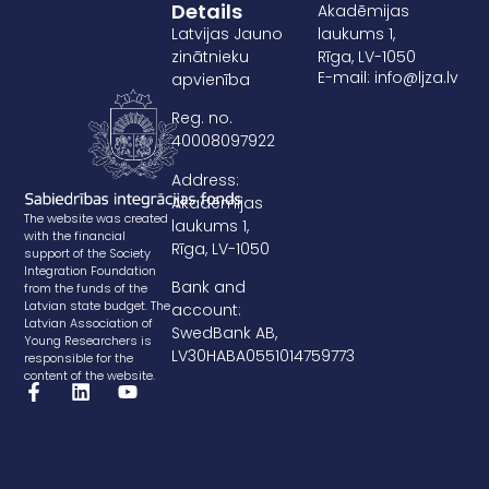
Details
Akadēmijas
Latvijas Jauno
laukums 1,
zinātnieku
Rīga, LV-1050
E-mail: info@ljza.lv
apvienība
Reg. no.
40008097922
Address:
Akadēmijas
The website was created
laukums 1,
with the financial
Rīga, LV-1050
support of the Society
Integration Foundation
Bank and
from the funds of the
Latvian state budget. The
account:
Latvian Association of
SwedBank AB,
Young Researchers is
LV30HABA0551014759773
responsible for the
content of the website.