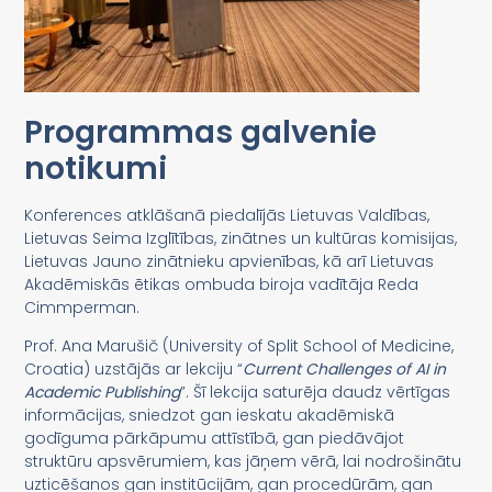
Programmas galvenie
notikumi
Konferences atklāšanā piedalījās Lietuvas Valdības,
Lietuvas Seima Izglītības, zinātnes un kultūras komisijas,
Lietuvas Jauno zinātnieku apvienības, kā arī Lietuvas
Akadēmiskās ētikas ombuda biroja vadītāja Reda
Cimmperman.
Prof. Ana Marušič (University of Split School of Medicine,
Croatia) uzstājās ar lekciju “
Current Challenges of AI in
Academic Publishing
”. Šī lekcija saturēja daudz vērtīgas
informācijas, sniedzot gan ieskatu akadēmiskā
godīguma pārkāpumu attīstībā, gan piedāvājot
struktūru apsvērumiem, kas jāņem vērā, lai nodrošinātu
uzticēšanos gan institūcijām, gan procedūrām, gan