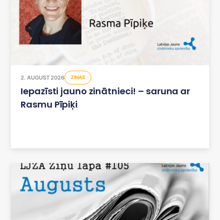
2. AUGUST 2026
ZIŅAS
Iepazīsti jauno zinātnieci! – saruna ar
Rasmu Pīpiķi