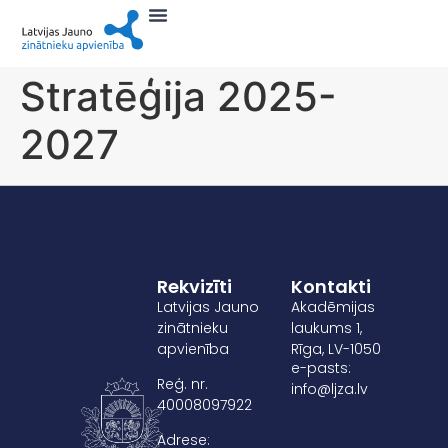
Stratēģija 2025-
2027
Rekvizīti
Kontakti
Latvijas Jauno
Akadēmijas
zinātnieku
laukums 1,
apvienība
Rīga, LV-1050
e-pasts:
Reģ. nr.
info@ljza.lv
40008097922
Adrese: