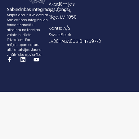
Akadēmijas
laukums 1,
Mājaslapa ir izveidota ar
Rīga, LV-1050
Sabiedrības integrācijas
fonda finansiālu
Konts: A/S
atbalstu no Latvijas
SwedBank
valsts budžeta
līdzekļiem. Par
LV30HABA0551014759773
mājaslapas saturu
atbild Latvijas Jauno
zinātnieku apvienība.