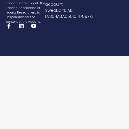
Latvian state budget. The
account:
Latvian Association of
SwedBank AB,
Young Researchers is
LV30HABA0551014759773
responsible for the
content of the website.