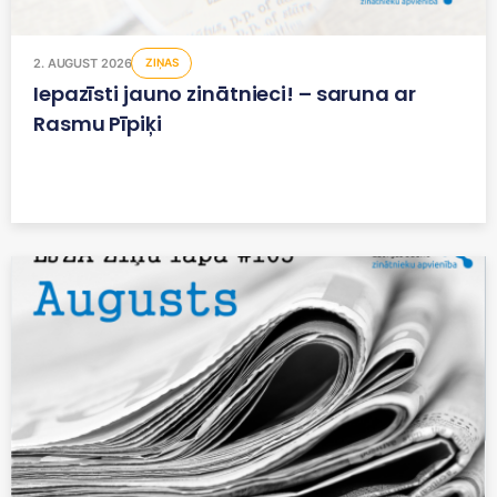
2. AUGUST 2026
ZIŅAS
Iepazīsti jauno zinātnieci! – saruna ar
Rasmu Pīpiķi