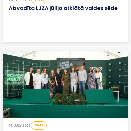
Aizvadīta LJZA jūlija atklātā valdes sēde
14. JULY 2026
ZIŅAS