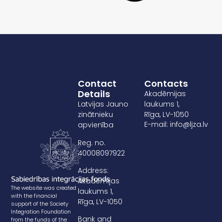
Contact
Contacts
Details
Akadēmijas
Latvijas Jauno
laukums 1,
zinātnieku
Rīga, LV-1050
E-mail: info@ljza.lv
apvienība
Reg. no.
40008097922
Address:
Akadēmijas
The website was created
laukums 1,
with the financial
Rīga, LV-1050
support of the Society
Integration Foundation
Bank and
from the funds of the