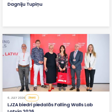
Dagniju Tupiņu
6. JULY 2026
ZIŅAS
LJZA biedri piedalās Falling Walls Lab
Latvia 2026