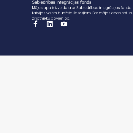
Mājaslapa ir izveidota ar Sabiedrības integrācijas fonda 
Latvijas valsts budžeta līdzekļiem. Par mājaslapas saturu
zinātnieku apvienība.