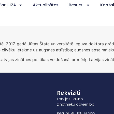
Par LJZA
Aktualitātes
Resursi
Kontak
tē. 2017. gadā Jūtas Štata universitātē ieguva doktora grād
un cilvēku ietekme uz augsnes attīstību; augsnes apsaimniek
Latvijas zinātnes politikas veidošanā, ar mērķi Latvijas zinā
Rekvizīti
Latvijas Jauno
zinātnieku apvienība
Reģ. nr. 40008097922