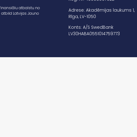
finansiālu atbalstu no
Adrese: Akadēmijas laukums 1,
 atbild Latvijas Jauno
Rīga, LV-1050
Konts: A/S SwedBank
LV30HABA0551014759773