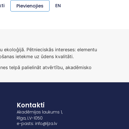
ti
EN
Pievienojies
u ekoloģijā. Pētnieciskās intereses: elementu
ošanas ietekme uz ūdens kvalitāti.
tnes telpā palielināt atvērtību, akadēmisko
Kontakti
Akadēmijas laukums 1,
Rīga, LV-1050
e-pasts: info@ljza.lv