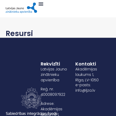
Resursi
Rekvizīti
Kontakti
Latvijas Jauno
Akadēmijas
zinātnieku
laukums 1,
apvienība
Rīga, LV-1050
e-pasts:
Reģ. nr.
info@ljza.lv
40008097922
Adrese:
Akadēmijas
laukums 1,