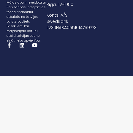
Mājaslapa ir izveidota ar
Rīga, LV-1050
Sabiedrības integrācijas
fonda finansiālu
Konts: A/S
atbalstu no Latvijas
SwedBank
valsts budžeta
līdzekļiem. Par
LV30HABA0551014759773
mājaslapas saturu
atbild Latvijas Jauno
zinātnieku apvienība.