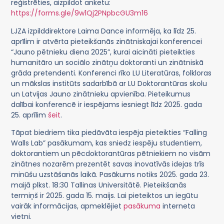
reģistrēties, aizpildot anketu:
https://forms.gle/9w1Qj2PNpbcGU3m16
LJZA izpilddirektore Laima Dance informēja, ka līdz 25.
aprīlim ir atvērta pieteikšanās zinātniskajai konferencei
“Jauno pētnieku diena 2025”, kurai aicināti pieteikties
humanitāro un sociālo zinātņu doktoranti un zinātniskā
grāda pretendenti. Konferenci rīko LU Literatūras, folkloras
un mākslas institūts sadarbībā ar LU Doktorantūras skolu
un Latvijas Jauno zinātnieku apvienība. Pieteikumus
dalībai konferencē ir iespējams iesniegt līdz 2025. gada
25. aprīlim
šeit
.
Tāpat biedriem tika piedāvāta iespēja pieteikties “Falling
Walls Lab” pasākumam, kas sniedz iespēju studentiem,
doktorantiem un pēcdoktorantūras pētniekiem no visām
zinātnes nozarēm prezentēt savas inovatīvās idejas trīs
minūšu uzstāšanās laikā. Pasākums notiks 2025. gada 23.
maijā plkst. 18:30 Tallinas Universitātē. Pieteikšanās
termiņš ir 2025. gada 15. maijs. Lai pieteiktos un iegūtu
vairāk informācijas, apmeklējiet
pasākuma
interneta
vietni.