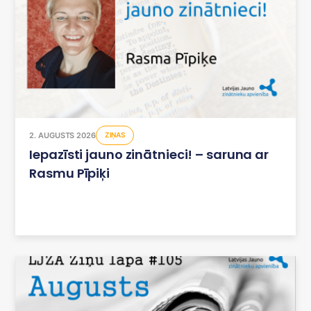
2. AUGUSTS 2026
ZIŅAS
Iepazīsti jauno zinātnieci! – saruna ar
Rasmu Pīpiķi