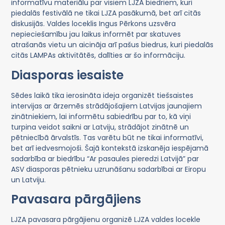
informatīvu materiālu par visiem LJZA biedriem, kuri
piedalās festivālā ne tikai LJZA pasākumā, bet arī citās
diskusijās. Valdes loceklis Ingus Pērkons uzsvēra
nepieciešamību jau laikus informēt par skatuves
atrašanās vietu un aicināja arī pašus biedrus, kuri piedalās
citās LAMPAs aktivitātēs, dalīties ar šo informāciju.
Diasporas iesaiste
Sēdes laikā tika ierosināta ideja organizēt tiešsaistes
intervijas ar ārzemēs strādājošajiem Latvijas jaunajiem
zinātniekiem, lai informētu sabiedrību par to, kā viņi
turpina veidot saikni ar Latviju, strādājot zinātnē un
pētniecībā ārvalstīs. Tas varētu būt ne tikai informatīvi,
bet arī iedvesmojoši. Šajā kontekstā izskanēja iespējamā
sadarbība ar biedrību “Ar pasaules pieredzi Latvijā” par
ASV diasporas pētnieku uzrunāšanu sadarbībai ar Eiropu
un Latviju.
Pavasara pārgājiens
LJZA pavasara pārgājienu organizē LJZA valdes locekle