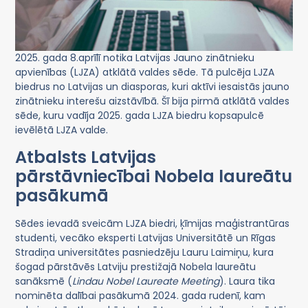
2025. gada 8.aprīlī notika Latvijas Jauno zinātnieku
apvienības (LJZA) atklātā valdes sēde. Tā pulcēja LJZA
biedrus no Latvijas un diasporas, kuri aktīvi iesaistās jauno
zinātnieku interešu aizstāvībā. Šī bija pirmā atklātā valdes
sēde, kuru vadīja 2025. gada LJZA biedru kopsapulcē
ievēlētā LJZA valde.
Atbalsts Latvijas
pārstāvniecībai Nobela laureātu
pasākumā
Sēdes ievadā sveicām LJZA biedri, ķīmijas maģistrantūras
studenti, vecāko eksperti Latvijas Universitātē un Rīgas
Stradiņa universitātes pasniedzēju Lauru Laimiņu, kura
šogad pārstāvēs Latviju prestižajā Nobela laureātu
sanāksmē (
Lindau Nobel Laureate Meeting
). Laura tika
nominēta dalībai pasākumā 2024. gada rudenī, kam