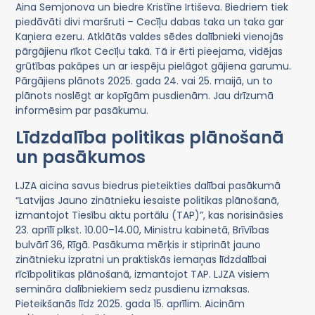
Aina Semjonova un biedre Kristīne Irtiševa. Biedriem tiek
piedāvāti divi maršruti – Cecīļu dabas taka un taka gar
Kaņiera ezeru. Atklātās valdes sēdes dalībnieki vienojās
pārgājienu rīkot Cecīļu takā. Tā ir ērti pieejama, vidējas
grūtības pakāpes un ar iespēju pielāgot gājiena garumu.
Pārgājiens plānots 2025. gada 24. vai 25. maijā, un to
plānots noslēgt ar kopīgām pusdienām. Jau drīzumā
informēsim par pasākumu.
Līdzdalība politikas plānošanā
un pasākumos
LJZA aicina savus biedrus pieteikties dalībai pasākumā
“Latvijas Jauno zinātnieku iesaiste politikas plānošanā,
izmantojot Tiesību aktu portālu (TAP)”, kas norisināsies
23. aprīlī plkst. 10.00–14.00, Ministru kabinetā, Brīvības
bulvārī 36, Rīgā. Pasākuma mērķis ir stiprināt jauno
zinātnieku izpratni un praktiskās iemaņas līdzdalībai
rīcībpolitikas plānošanā, izmantojot TAP. LJZA visiem
semināra dalībniekiem sedz pusdienu izmaksas.
Pieteikšanās līdz 2025. gada 15. aprīlim. Aicinām