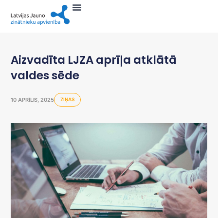
Aizvadīta LJZA aprīļa atklātā
valdes sēde
10 APRĪLIS, 2025
ZIŅAS