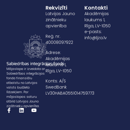
Rekvizīti
Kontakti
Latvijas Jauno
Akadēmijas
zinātnieku
laukums 1,
apvienība
Rīga, LV-1050
e-pasts:
Reģ. nr.
info@ljza.lv
40008097922
Adrese:
Akadēmijas
laukums 1,
Mājaslapa ir izveidota ar
Rīga, LV-1050
Sabiedrības integrācijas
fonda finansiālu
Konts: A/S
atbalstu no Latvijas
SwedBank
valsts budžeta
līdzekļiem. Par
LV30HABA0551014759773
mājaslapas saturu
atbild Latvijas Jauno
zinātnieku apvienība.