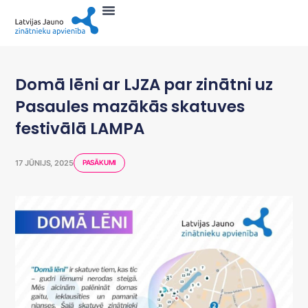
Domā lēni ar LJZA par zinātni uz
Pasaules mazākās skatuves
festivālā LAMPA
17 JŪNIJS, 2025
PASĀKUMI