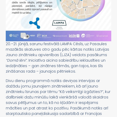
20.–21. jūnijā, sarunu festivālā LAMPA Cēsīs, uz Pasaules
mazākās skatuves otro gadu pēc kārtas notiks Latvijas
Jauno zinātnieku apvienības (LJZA) veidots pasākums
“Domā lēni”
. Iniciatīva aicina sabiedrību ieklausīties un
iedziļināties – gan zinātnes tēmās, gan tajos, kas šīs
zināšanas rada – jaunajos pētniekos.
Divu dienu programmā notiks deviņas intervijas ar
dažādu jomu jaunajiem zinātniekiem, kā arī jauno
zinātnieku īsrunas par tēmu “Kā veiksmīgi izgāzties?”, kur
dalībnieki dažu minūšu laikā vienkāršā valodā skaidros
savus pētījumus un to, kā no kļūdām ir iespējams
mācīties un pat atrast ko pozitīvu. Pasākumā notiks arī
starptautiska paneļdiskusija sadarbībā ar Francijas