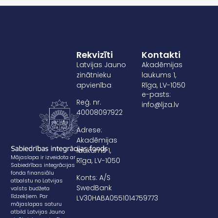
Rekvizīti
Kontakti
Latvijas Jauno
Akadēmijas
zinātnieku
laukums 1,
apvienība
Rīga, LV-1050
e-pasts:
Reģ. nr.
info@ljza.lv
40008097922
Adrese:
Akadēmijas
laukums 1,
Mājaslapa ir izveidota ar
Rīga, LV-1050
Sabiedrības integrācijas
fonda finansiālu
Konts: A/S
atbalstu no Latvijas
SwedBank
valsts budžeta
līdzekļiem. Par
LV30HABA0551014759773
mājaslapas saturu
atbild Latvijas Jauno