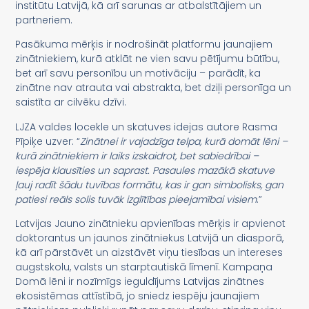
institūtu Latvijā, kā arī sarunas ar atbalstītājiem un
partneriem.
Pasākuma mērķis ir nodrošināt platformu jaunajiem
zinātniekiem, kurā atklāt ne vien savu pētījumu būtību,
bet arī savu personību un motivāciju – parādīt, ka
zinātne nav atrauta vai abstrakta, bet dziļi personīga un
saistīta ar cilvēku dzīvi.
LJZA valdes locekle un skatuves idejas autore Rasma
Pīpiķe uzver: “
Zinātnei ir vajadzīga telpa, kurā domāt lēni –
kurā zinātniekiem ir laiks izskaidrot, bet sabiedrībai –
iespēja klausīties un saprast. Pasaules mazākā skatuve
ļauj radīt šādu tuvības formātu, kas ir gan simbolisks, gan
patiesi reāls solis tuvāk izglītības pieejamībai visiem
.”
Latvijas Jauno zinātnieku apvienības mērķis ir apvienot
doktorantus un jaunos zinātniekus Latvijā un diasporā,
kā arī pārstāvēt un aizstāvēt viņu tiesības un intereses
augstskolu, valsts un starptautiskā līmenī. Kampaņa
Domā lēni ir nozīmīgs ieguldījums Latvijas zinātnes
ekosistēmas attīstībā, jo sniedz iespēju jaunajiem