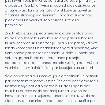
pētniekiem publiski runāt par savu darbu, stiprina viņu
atpazīstamību, kā arī veicina sabiedrības uzticēšanos
zinātnei. Pasākuma formāts atbilst Latvijas atvērtās
zinātnes stratēģijas virzieniem – padarot zināšanas
pieejamas un veicinot sabiedrības līdzdalību
pētniecībā.
Zinātnieku īsrunās piedalīsies Anitra Zīle ar stāstu par
mikroskopiskiem kariem, kas izglāba pasauli, Rihards
Ruska par hronisku disertāciju, Evija Mirķe par to, kā bez
labas komandas un neatlaidības varēja nesanākt, Aina
Semjonova par “nekas nesanāk”, Rūdolfs Rubenis par
veiksmīgo, bet kļūdaino uzstāšanos pirmajā
starptautiskajā konferencē, Daniela Godiņa par mūžīgo
vaininieku un Mārtiņš Pričins par iespējām un drosmi.
Šajā pasākumā tiks intervēti jaunie zinātnieki un pētnieki
par dažādām tēmām: Kristīne Šneidere par domāšanu,
Rasma Pīpiķe par dziļo dažādību, Dāvis Enģelis par
mūziku, Eduards Baķis par ķīmiju, Anna Stikāne par
inovācijām, Brigita Dejus par ūdeni, Jānis Lazovskis par
cipariem, Tatjana Pladere par redzi un Jānis Ruško par