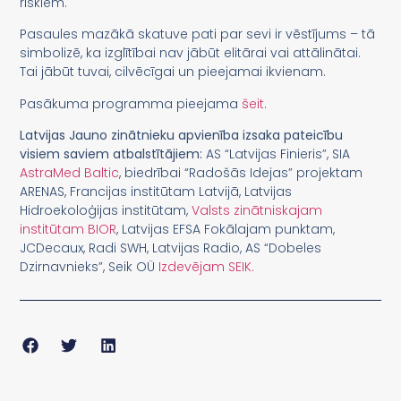
riskiem.
Pasaules mazākā skatuve pati par sevi ir vēstījums – tā
simbolizē, ka izglītībai nav jābūt elitārai vai attālinātai.
Tai jābūt tuvai, cilvēcīgai un pieejamai ikvienam.
Pasākuma programma pieejama
šeit
.
Latvijas Jauno zinātnieku apvienība izsaka pateicību
visiem saviem atbalstītājiem:
AS “Latvijas Finieris”, SIA
AstraMed Baltic
, biedrībai “Radošās Idejas” projektam
ARENAS, Francijas institūtam Latvijā, Latvijas
Hidroekoloģijas institūtam,
Valsts zinātniskajam
institūtam BIOR
, Latvijas EFSA Fokālajam punktam,
JCDecaux, Radi SWH, Latvijas Radio, AS “Dobeles
Dzirnavnieks”, Seik OÜ
Izdevējam SEIK.