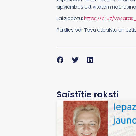
apvienības aktivitātēm nodrošina L
Lai ziedotu:
https://ej.uz/vasara
Paldies par Tavu atbalstu un uztic
Saistītie raksti