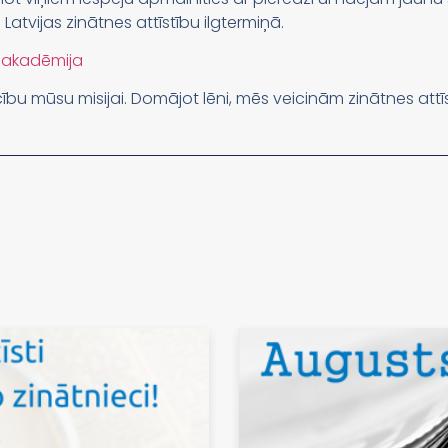
atvijas zinātnes attīstību ilgtermiņā.
s_akadēmija
ību mūsu misijai. Domājot lēni, mēs veicinām zinātnes attīs