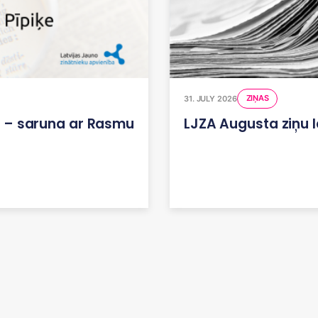
ZIŅAS
31. JULY 2026
i! – saruna ar Rasmu
LJZA Augusta ziņu 