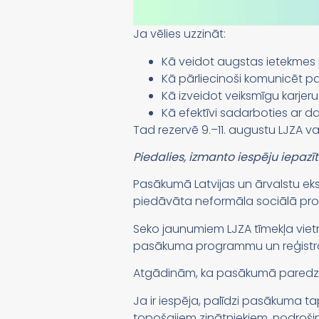
Ja vēlies uzzināt:
Kā veidot augstas ietekmes 
Kā pārliecinoši komunicēt p
Kā izveidot veiksmīgu karjeru
Kā efektīvi sadarboties ar d
Tad rezervē 9.–11. augustu LJZA v
Piedalies, izmanto iespēju iepaz
Pasākumā Latvijas un ārvalstu ekspe
piedāvāta neformāla sociālā prog
Seko jaunumiem LJZA tīmekļa vietnē
pasākuma programmu un reģistrā
Atgādinām, ka pasākumā paredzēts
Ja ir iespēja, palīdzi pasākuma 
topošajiem zinātniekiem, nodrošin