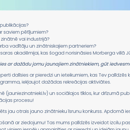
publikācijas?
ar saviem pētījumiem?
 zinātnē vai industrijā?
arba vadītāju un zinātniskajiem partneriem?
asaras akadēmijai, kas šogad norisināsies Morberga villā J
īties ar dažādu jomu jaunajiem zinātniekiem, gūt iedves
rti dalīsies ar pieredzi un ieteikumiem, kas Tev palīdzēs kļ
ramma, iekļaujot dažādas rekreācijas aktiviātes.
 (jauniezinatnieki.lv) un sociālajos tīklos, kur drīzumā pub
cijas procesu!
 jau otrais jauno zinātnieku īsrunu konkurss. Apdomā iesp
tapšanā ar ziedojumu! Tas mums palīdzēs izveidot izcilu
ot viņiem iespēju apmainīties ar pieredzi un idejām jaunu