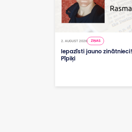
ZIŅAS
2. AUGUST 2026
Iepazīsti jauno zinātniec
Pīpiķi