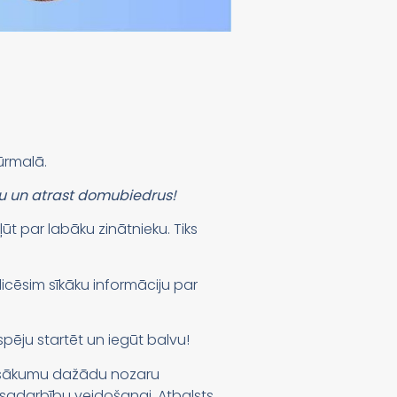
ūrmalā.
mu un atrast domubiedrus!
ūt par labāku zinātnieku. Tiks
licēsim sīkāku informāciju par
ēju startēt un iegūt balvu!
 pasākumu dažādu nozaru
 sadarbību veidošanai. Atbalsts