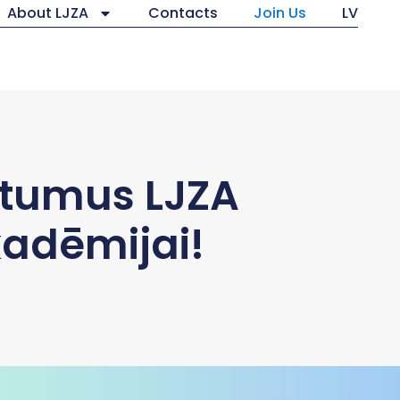
About LJZA
Contacts
Join Us
LV
atumus LJZA
adēmijai!