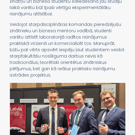
zinātņu un biznesa studentu saliedēšana jau studiju
laikā varētu būt īpaši vērtīga eksperimentālāku
risinājumu attīstībai.
Veidojot starpdisciplināras komandas pieredzējušu
zinātnieku un biznesa mentoru vadībā, studenti
varētu attīstīt laboratorijā radītos risinājumus
praktiskā virzienā un komercializēt tos. Manuprāt,
būtu pat vērts apsvērt iespēju ļaut studentiem veidot
starpfakultāšu noslēguma darbus nevis kā
tradicionālus, teorētiski orientētus zinātniskus
pētījumus, bet gan kā reālus praktisko risinājumu
izstrādes projektus.