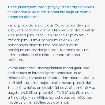
Tu esi jaunuzņēmuma “Sprayify” dibinātājs un valdes
priekšsēdētājs. Kā radās šī produkta ideja un vilkme
darboties biznesā?
Pirmā produkta ideja radās Covid‑19 pandēmijas
laikā, kad dažādas virsmas tika regulāri dezinficētas.
Mēs saskatījām iespēju šo procesu optimizēt un
izstrādājām virsmu pārklājumu
Dezosil
. Pēc
pandēmijas pieprasījums pēc šāda veida
pārklājumiem mazinājās, tādēļ izlēmām pārvirzīt
uzkrāto pieredzi citā nišā – aizsardzībā pret
pelējumu.
Vēlme darboties uzņēmējdarbībā manā gadījumā
cieši saistās ar interesi izprast procesus un to
mijiedarbību
. Biznesā un zinātnē domāšanas virzieni
bieži atšķiras. Uzņēmējdarbībā uzsvars parasti tiek
likts uz ātru rīcību un efektivitāti, savukārt zinātnē – uz
augstu kvalitāti un precizitāti. Tieši šī atšķirība mani
arī motivēja – es vēlējos izprast abus domāšanas
modeļus un iemācīties tos apvienot.