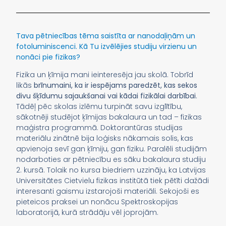
Tava pētniecības tēma saistīta ar nanodaļiņām un
fotoluminiscenci. Kā Tu izvēlējies studiju virzienu un
nonāci pie fizikas?
Fizika un ķīmija mani ieinteresēja jau skolā. Tobrīd
likās
brīnumaini, ka ir iespējams paredzēt, kas sekos
divu šķīdumu sajaukšanai vai kādai fizikālai darbībai
.
Tādēļ pēc skolas izlēmu turpināt savu izglītību,
sākotnēji studējot ķīmijas bakalaura un tad – fizikas
maģistra programmā. Doktorantūras studijas
materiālu zinātnē bija loģisks nākamais solis, kas
apvienoja sevī gan ķīmiju, gan fiziku. Paralēli studijām
nodarboties ar pētniecību es sāku bakalaura studiju
2. kursā. Tolaik no kursa biedriem uzzināju, ka Latvijas
Universitātes Cietvielu fizikas institūtā tiek pētīti dažādi
interesanti gaismu izstarojoši materiāli. Sekojoši es
pieteicos praksei un nonācu Spektroskopijas
laboratorijā, kurā strādāju vēl joprojām.