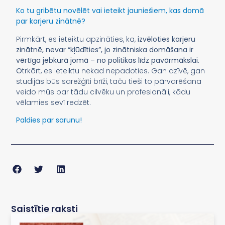
Ko tu gribētu novēlēt vai ieteikt jauniešiem, kas domā
par karjeru zinātnē?
Pirmkārt, es ieteiktu apzināties, ka,
izvēloties karjeru
zinātnē, nevar “kļūdīties”, jo zinātniska domāšana ir
vērtīga jebkurā jomā – no politikas līdz pavārmākslai.
O
trkārt, es ieteiktu nekad nepadoties. Gan dzīvē, gan
studijās būs sarežģīti brīži, taču tieši to pārvarēšana
veido mūs par tādu cilvēku un profesionāli, kādu
vēlamies sevī redzēt.
Paldies par sarunu!
Saistītie raksti