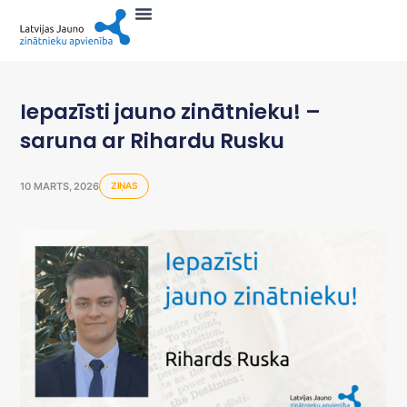
Iepazīsti jauno zinātnieku! –
saruna ar Rihardu Rusku
10 MARTS, 2026
ZIŅAS