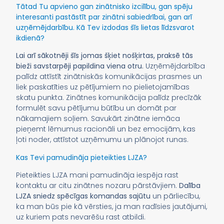
Tātad Tu apvieno gan zinātnisko izcilību, gan spēju
interesanti pastāstīt par zinātni sabiedrībai, gan arī
uzņēmējdarbību. Kā Tev izdodas šīs lietas līdzsvarot
ikdienā?
Lai arī sākotnēji šīs jomas šķiet nošķirtas, praksē tās
bieži savstarpēji papildina viena otru.
Uzņēmējdarbība
palīdz attīstīt zinātniskās komunikācijas prasmes un
liek paskatīties uz pētījumiem no pielietojamības
skatu punkta. Zinātnes komunikācija palīdz precīzāk
formulēt savu pētījumu būtību un domāt par
nākamajiem soļiem. Savukārt zinātne iemāca
pieņemt lēmumus racionāli un bez emocijām, kas
ļoti noder, attīstot uzņēmumu un plānojot runas.
Kas Tevi pamudināja pieteikties LJZA?
Pieteikties LJZA mani pamudināja iespēja rast
kontaktu ar citu zinātnes nozaru pārstāvjiem.
Dalība
LJZA sniedz spēcīgas komandas sajūtu
un pārliecību,
ka man būs pie kā vērsties, ja man radīsies jautājumi,
uz kuriem pats nevarēšu rast atbildi.