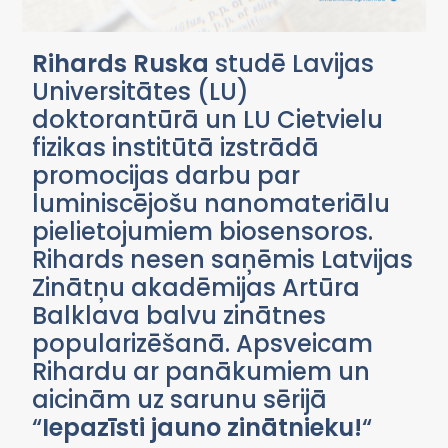
Rihards Ruska
studē Lavijas
Universitātes (LU)
doktorantūrā un LU Cietvielu
fizikas institūtā izstrādā
promocijas darbu par
luminiscējošu nanomateriālu
pielietojumiem biosensoros.
Rihards nesen saņēmis Latvijas
Zinātņu akadēmijas Artūra
Balklava balvu zinātnes
popularizēšanā. Apsveicam
Rihardu ar panākumiem un
aicinām uz sarunu sērijā
“
Iepazīsti jauno zinātnieku!
“