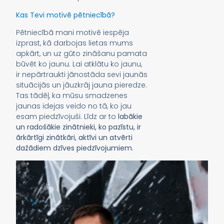
Kas Tevi motivē pētniecībā?
Pētniecībā mani motivē iespēja
izprast, kā darbojas lietas mums
apkārt, un uz gūto zināšanu pamata
būvēt ko jaunu. Lai atklātu ko jaunu,
ir nepārtraukti jānostāda sevi jaunās
situācijās un jāuzkrāj jauna pieredze.
Tas tādēļ, ka mūsu smadzenes
jaunas idejas veido no tā, ko jau
esam piedzīvojuši. Līdz ar to
labākie
un radošākie zinātnieki, ko pazīstu, ir
ārkārtīgi zinātkāri, aktīvi un atvērti
dažādiem dzīves piedzīvojumiem
.