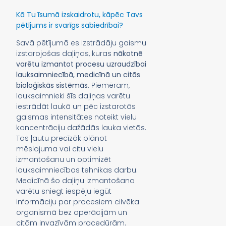
Kā Tu īsumā izskaidrotu, kāpēc Tavs
pētījums ir svarīgs sabiedrībai?
Savā pētījumā es izstrādāju gaismu
izstarojošas daļiņas, kuras
nākotnē
varētu izmantot procesu uzraudzībai
lauksaimniecībā, medicīnā un citās
bioloģiskās sistēmās
. Piemēram,
lauksaimnieki šīs daļiņas varētu
iestrādāt laukā un pēc izstarotās
gaismas intensitātes noteikt vielu
koncentrāciju dažādās lauka vietās.
Tas ļautu precīzāk plānot
mēslojuma vai citu vielu
izmantošanu un optimizēt
lauksaimniecības tehnikas darbu.
Medicīnā šo daļiņu izmantošana
varētu sniegt iespēju iegūt
informāciju par procesiem cilvēka
organismā bez operācijām un
citām invazīvām procedūrām.