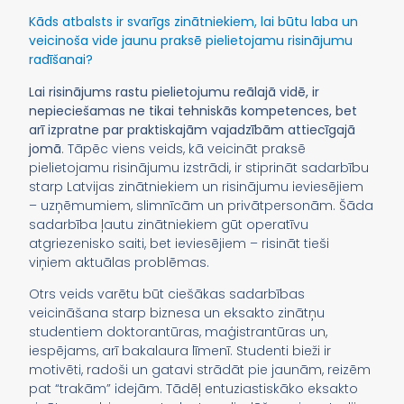
Kāds atbalsts ir svarīgs zinātniekiem, lai būtu laba un
veicinoša vide jaunu praksē pielietojamu risinājumu
radīšanai?
Lai risinājums rastu pielietojumu reālajā vidē, ir
nepieciešamas ne tikai tehniskās kompetences, bet
arī izpratne par praktiskajām vajadzībām attiecīgajā
jomā
. Tāpēc viens veids, kā veicināt praksē
pielietojamu risinājumu izstrādi, ir stiprināt sadarbību
starp Latvijas zinātniekiem un risinājumu ieviesējiem
– uzņēmumiem, slimnīcām un privātpersonām. Šāda
sadarbība ļautu zinātniekiem gūt operatīvu
atgriezenisko saiti, bet ieviesējiem – risināt tieši
viņiem aktuālas problēmas.
Otrs veids varētu būt ciešākas sadarbības
veicināšana starp biznesa un eksakto zinātņu
studentiem doktorantūras, maģistrantūras un,
iespējams, arī bakalaura līmenī. Studenti bieži ir
motivēti, radoši un gatavi strādāt pie jaunām, reizēm
pat “trakām” idejām. Tādēļ entuziastiskāko eksakto