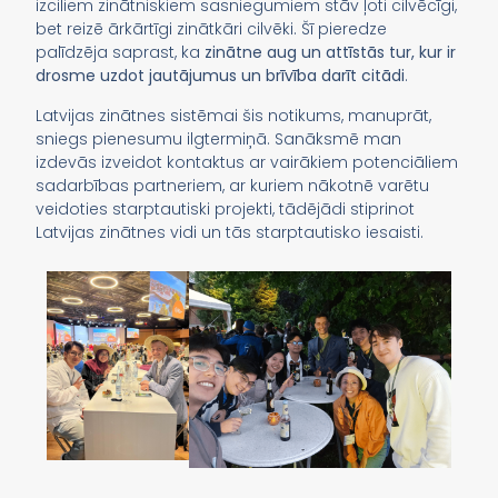
izciliem zinātniskiem sasniegumiem stāv ļoti cilvēcīgi,
bet reizē ārkārtīgi zinātkāri cilvēki. Šī pieredze
palīdzēja saprast, ka
zinātne aug un attīstās tur, kur ir
drosme uzdot jautājumus un brīvība darīt citādi
.
Latvijas zinātnes sistēmai šis notikums, manuprāt,
sniegs pienesumu ilgtermiņā. Sanāksmē man
izdevās izveidot kontaktus ar vairākiem potenciāliem
sadarbības partneriem, ar kuriem nākotnē varētu
veidoties starptautiski projekti, tādējādi stiprinot
Latvijas zinātnes vidi un tās starptautisko iesaisti.