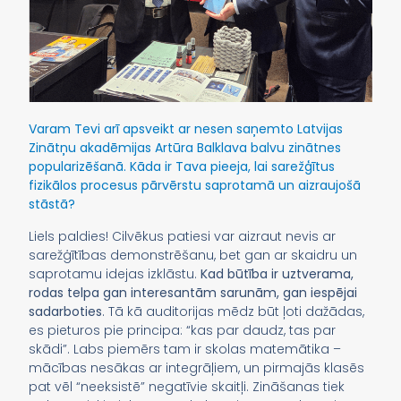
Varam Tevi arī apsveikt ar nesen saņemto Latvijas
Zinātņu akadēmijas Artūra Balklava balvu zinātnes
popularizēšanā. Kāda ir Tava pieeja, lai sarežģītus
fizikālos procesus pārvērstu saprotamā un aizraujošā
stāstā?
Liels paldies! Cilvēkus patiesi var aizraut nevis ar
sarežģītības demonstrēšanu, bet gan ar skaidru un
saprotamu idejas izklāstu.
Kad būtība ir uztverama,
rodas telpa gan interesantām sarunām, gan iespējai
sadarboties
. Tā kā auditorijas mēdz būt ļoti dažādas,
es pieturos pie principa: “kas par daudz, tas par
skādi”. Labs piemērs tam ir skolas matemātika –
mācības nesākas ar integrāļiem, un pirmajās klasēs
pat vēl “neeksistē” negatīvie skaitļi. Zināšanas tiek