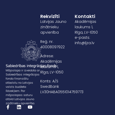
Rekvizīti
Kontakti
Latvijas Jauno
Akadēmijas
zinātnieku
laukums 1,
apvienība
Rīga, LV-1050
e-pasts:
Reģ. nr.
info@ljza.lv
40008097922
Adrese:
Akadēmijas
laukums 1,
Mājaslapa ir izveidota ar
Rīga, LV-1050
Sabiedrības integrācijas
fonda finansiālu
Konts: A/S
atbalstu no Latvijas
SwedBank
valsts budžeta
līdzekļiem. Par
LV30HABA0551014759773
mājaslapas saturu
atbild Latvijas Jauno
zinātnieku apvienība.