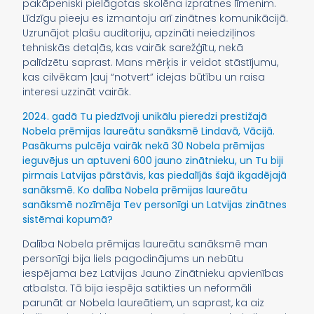
pakāpeniski pielāgotas skolēna izpratnes līmenim.
Līdzīgu pieeju es izmantoju arī zinātnes komunikācijā.
Uzrunājot plašu auditoriju, apzināti neiedziļinos
tehniskās detaļās, kas vairāk sarežģītu, nekā
palīdzētu saprast. Mans mērķis ir veidot stāstījumu,
kas cilvēkam ļauj “notvert” idejas būtību un raisa
interesi uzzināt vairāk.
2024. gadā Tu piedzīvoji unikālu pieredzi prestižajā
Nobela prēmijas laureātu sanāksmē Lindavā, Vācijā.
Pasākums pulcēja vairāk nekā 30 Nobela prēmijas
ieguvējus un aptuveni 600 jauno zinātnieku, un Tu biji
pirmais Latvijas pārstāvis, kas piedalījās šajā ikgadējajā
sanāksmē. Ko dalība Nobela prēmijas laureātu
sanāksmē nozīmēja Tev personīgi un Latvijas zinātnes
sistēmai kopumā?
Dalība Nobela prēmijas laureātu sanāksmē man
personīgi bija liels pagodinājums un nebūtu
iespējama bez Latvijas Jauno Zinātnieku apvienības
atbalsta. Tā bija iespēja satikties un neformāli
parunāt ar Nobela laureātiem, un saprast, ka aiz