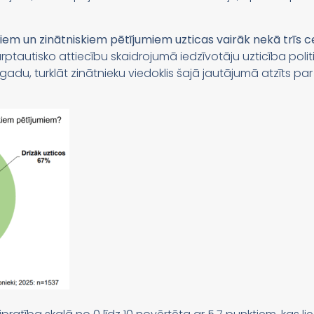
kiem un zinātniskiem pētījumiem uzticas vairāk nekā trīs c
arptautisko attiecību skaidrojumā iedzīvotāju uzticība polit
 gadu, turklāt zinātnieku viedoklis šajā jautājumā atzīts p