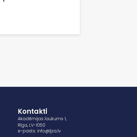
Kontakti
Akadēmijas laukums 1,
Rīga, LV-1050
e-pasts: info@ljza.lv