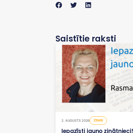
Saistītie raksti
ZIŅAS
2. AUGUSTS 2026
Iepazīsti jauno zinātniec