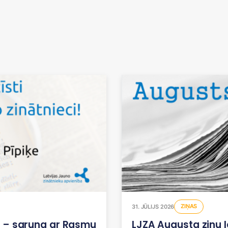
ZIŅAS
31. JŪLIJS 2026
i! – saruna ar Rasmu
LJZA Augusta ziņu 