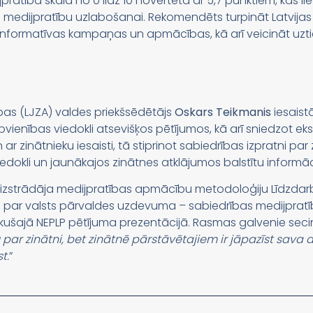
pratība skalā no 0 līdz 10 novērtēta ar 5,7 punktiem, kas
u medijpratību uzlabošanai. Rekomendēts turpināt Latvijas 
 informatīvas kampaņas un apmācības, kā arī veicināt uzti
bas (LJZA) valdes priekšsēdētājs
Oskars Teikmanis
iesaist
ienības viedokli atsevišķos pētījumos, kā arī sniedzot eksp
ar zinātnieku iesaisti, tā stiprinot sabiedrības izpratni par z
dokli un jaunākajos zinātnes atklājumos balstītu informāc
izstrādāja medijpratības apmācību metodoloģiju Līdzdarb
u par valsts pārvaldes uzdevuma – sabiedrības medijprat
kušajā NEPLP pētījuma prezentācijā. Rasmas galvenie secin
par zinātni, bet zinātnē pārstāvētajiem ir jāpazīst sava au
t.
”