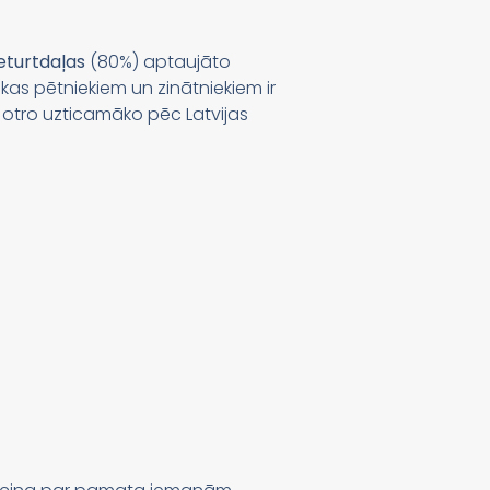
eturtdaļas
(80%) aptaujāto
ikas pētniekiem un zinātniekiem ir
ar otro uzticamāko pēc Latvijas