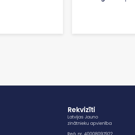
Rekvizīti
Latvijas Jauno
zinātnieku apvienība
Reģ. nr. 40008097922