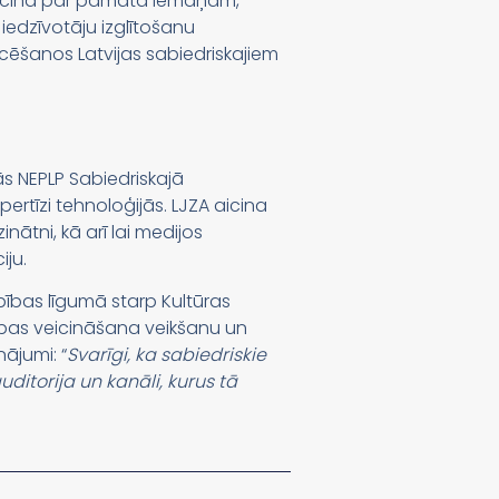
 liecina par pamata iemaņām,
iedzīvotāju izglītošanu
cēšanos Latvijas sabiedriskajiem
ās NEPLP Sabiedriskajā
ertīzi tehnoloģijās. LJZA aicina
inātni, kā arī lai medijos
iju.
ības līgumā starp Kultūras
ības veicināšana veikšanu un
ājumi: “
Svarīgi, ka sabiedriskie
ditorija un kanāli, kurus tā