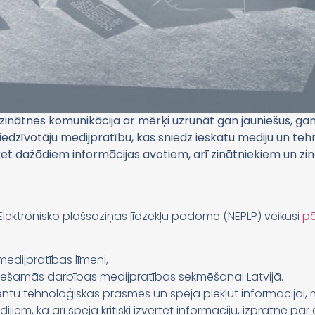
zinātnes komunikācija ar mērķi uzrunāt gan jauniešus, gan
 iedzīvotāju medijpratību, kas sniedz ieskatu mediju un te
ret dažādiem informācijas avotiem, arī zinātniekiem un zi
lektronisko plašsaziņas līdzekļu padome (NEPLP) veikusi
pē
medijpratības līmeni,
eciešamās darbības medijpratības sekmēšanai Latvijā.
ntu tehnoloģiskās prasmes un spēja piekļūt informācijai, 
jiem, kā arī spēja kritiski izvērtēt informāciju, izpratne pa