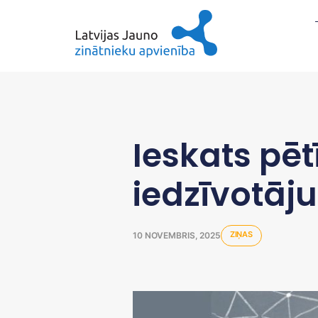
Ieskats pēt
iedzīvotāj
ZIŅAS
10 NOVEMBRIS, 2025