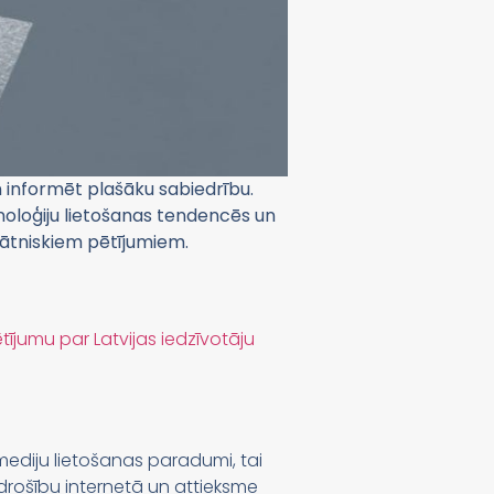
 informēt plašāku sabiedrību.
hnoloģiju lietošanas tendencēs un
nātniskiem pētījumiem.
tījumu par Latvijas iedzīvotāju
mediju lietošanas paradumi, tai
r drošību internetā un attieksme