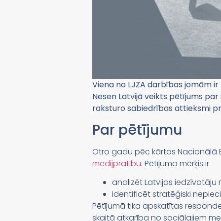
Viena no LJZA darbības jomām ir 
Nesen Latvijā veikts pētījums par
raksturo sabiedrības attieksmi p
Par pētījumu
Otro gadu pēc kārtas Nacionālā E
medijpratību
. Pētījuma mērķis ir
analizēt Latvijas iedzīvotāju 
identificēt stratēģiski nepi
Pētījumā tika apskatītas responde
skaitā atkarība no sociālajiem medi