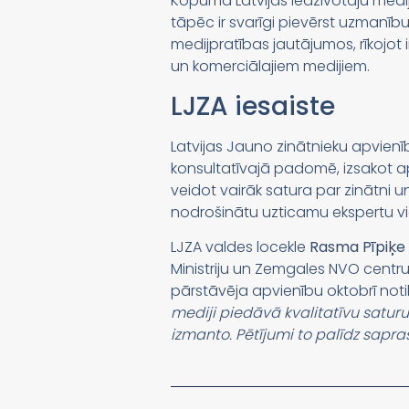
Kopumā Latvijas iedzīvotāju medij
tāpēc ir svarīgi pievērst uzmanīb
medijpratības jautājumos, rīkojot
un komerciālajiem medijiem.
LJZA iesaiste
Latvijas Jauno zinātnieku apvienī
konsultatīvajā padomē, izsakot apv
veidot vairāk satura par zinātni un 
nodrošinātu uzticamu ekspertu vie
LJZA valdes locekle
Rasma Pīpiķe
Ministriju un Zemgales NVO centr
pārstāvēja apvienību oktobrī noti
mediji piedāvā kvalitatīvu saturu 
izmanto. Pētījumi to palīdz sapras