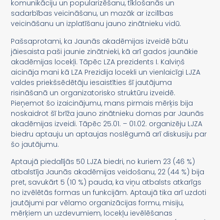
komunikāciju un popularizēšanu, tīklošanās un
sadarbības veicināšanu, un mazāk ar izcilības
veicināšanu un izplatīšanu jauno zinātnieku vidū.
Pašsaprotami, ka Jaunās akadēmijas izveidē būtu
jāiesaista paši jaunie zinātnieki, kā arī gados jaunākie
akadēmijas locekļi. Tāpēc LZA prezidents I. Kalviņš
aicināja mani kā LZA Prezidija locekli un vienlaicīgi LJZA
valdes priekšsēdētāju iesaistīties šī jautājuma
risināšanā un organizatorisko struktūru izveidē.
Pieņemot šo izaicinājumu, mans pirmais mērķis bija
noskaidrot šī brīža jauno zinātnieku domas par Jaunās
akadēmijas izveidi. Tāpēc 25.01. – 01.02. organizēju LJZA
biedru aptauju un aptaujas noslēgumā arī diskusiju par
šo jautājumu.
Aptaujā piedalījās 50 LJZA biedri, no kuriem 23 (46 %)
atbalstīja Jaunās akadēmijas veidošanu, 22 (44 %) bija
pret, savukārt 5 (10 %) pauda, ka viņu atbalsts atkarīgs
no izvēlētās formas un funkcijām. Aptaujā tika arī uzdoti
jautājumi par vēlamo organizācijas formu, misiju,
mērķiem un uzdevumiem, locekļu ievēlēšanas