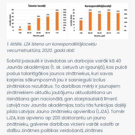
1. Attēls. LZA īsteno un korespondētājlocekļu
vecumstruktūra, 2020. gada dati.
Šobrīd pasaulē ir izveidotas un darbojas vairāk kā 40
Jaunās akadēmijas (t. sk. Lietuvā un Igaunijā), kas pulcē
pašus talantīgākos jaunos zinātniekus, kuri savas
karjeras sākumposmā jau ir sasnieguši izcilus
zinātniskos rezultātus. To darbības mērķi ir jaunajiem
zinātniekiem aktuālu jautājumu aktualizēšana un
risināšana gan nacionālā, gan starptautiskā līmenī.
Latvijā nav Jaunās akadēmijas, taču tās funkcijas daļēji
pilda Latvijas Jauno zinātnieku apvienība (LJZA). Tomēr
LJZA, kas apvieno ap 200 doktorantu un jauno
zinātnieku, galvenie darbības virzieni vairāk saistīti ar
dalību zinātnes politikas veidošanā, zinātnes