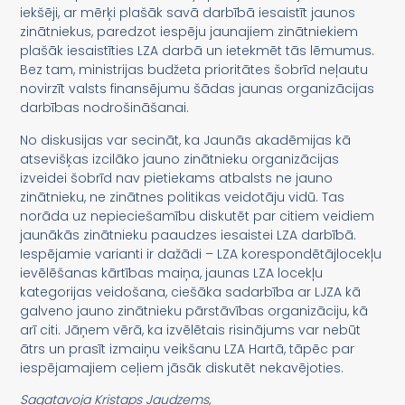
iekšēji, ar mērķi plašāk savā darbībā iesaistīt jaunos
zinātniekus, paredzot iespēju jaunajiem zinātniekiem
plašāk iesaistīties LZA darbā un ietekmēt tās lēmumus.
Bez tam, ministrijas budžeta prioritātes šobrīd neļautu
novirzīt valsts finansējumu šādas jaunas organizācijas
darbības nodrošināšanai.
No diskusijas var secināt, ka Jaunās akadēmijas kā
atsevišķas izcilāko jauno zinātnieku organizācijas
izveidei šobrīd nav pietiekams atbalsts ne jauno
zinātnieku, ne zinātnes politikas veidotāju vidū. Tas
norāda uz nepieciešamību diskutēt par citiem veidiem
jaunākās zinātnieku paaudzes iesaistei LZA darbībā.
Iespējamie varianti ir dažādi – LZA korespondētājlocekļu
ievēlēšanas kārtības maiņa, jaunas LZA locekļu
kategorijas veidošana, ciešāka sadarbība ar LJZA kā
galveno jauno zinātnieku pārstāvības organizāciju, kā
arī citi. Jāņem vērā, ka izvēlētais risinājums var nebūt
ātrs un prasīt izmaiņu veikšanu LZA Hartā, tāpēc par
iespējamajiem ceļiem jāsāk diskutēt nekavējoties.
Sagatavoja Kristaps Jaudzems,