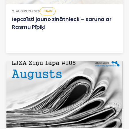
2. AUGUSTS 2026
ZIŅAS
Iepazīsti jauno zinātnieci! – saruna ar
Rasmu Pīpiķi