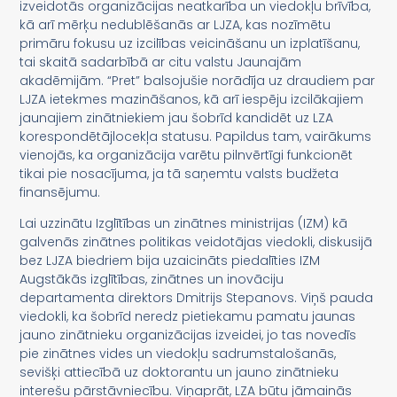
izveidotās organizācijas neatkarība un viedokļu brīvība,
kā arī mērķu nedublēšanās ar LJZA, kas nozīmētu
primāru fokusu uz izcilības veicināšanu un izplatīšanu,
tai skaitā sadarbībā ar citu valstu Jaunajām
akadēmijām. “Pret” balsojušie norādīja uz draudiem par
LJZA ietekmes mazināšanos, kā arī iespēju izcilākajiem
jaunajiem zinātniekiem jau šobrīd kandidēt uz LZA
korespondētājlocekļa statusu. Papildus tam, vairākums
vienojās, ka organizācija varētu pilnvērtīgi funkcionēt
tikai pie nosacījuma, ja tā saņemtu valsts budžeta
finansējumu.
Lai uzzinātu Izglītības un zinātnes ministrijas (IZM) kā
galvenās zinātnes politikas veidotājas viedokli, diskusijā
bez LJZA biedriem bija uzaicināts piedalīties IZM
Augstākās izglītības, zinātnes un inovāciju
departamenta direktors Dmitrijs Stepanovs. Viņš pauda
viedokli, ka šobrīd neredz pietiekamu pamatu jaunas
jauno zinātnieku organizācijas izveidei, jo tas novedīs
pie zinātnes vides un viedokļu sadrumstalošanās,
sevišķi attiecībā uz doktorantu un jauno zinātnieku
interešu pārstāvniecību. Viņaprāt, LZA būtu jāmainās