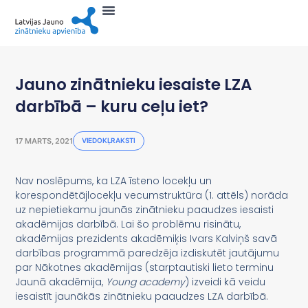
Jauno zinātnieku iesaiste LZA
darbībā – kuru ceļu iet?
17 MARTS, 2021
VIEDOKĻRAKSTI
Nav noslēpums, ka LZA īsteno locekļu un
korespondētājlocekļu vecumstruktūra (1. attēls) norāda
uz nepietiekamu jaunās zinātnieku paaudzes iesaisti
akadēmijas darbībā. Lai šo problēmu risinātu,
akadēmijas prezidents akadēmiķis Ivars Kalviņš savā
darbības programmā paredzēja izdiskutēt jautājumu
par Nākotnes akadēmijas (starptautiski lieto terminu
Jaunā akadēmija,
Young academy
) izveidi kā veidu
iesaistīt jaunākās zinātnieku paaudzes LZA darbībā.