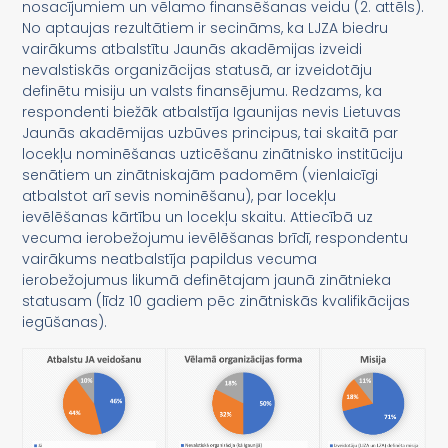
nosacījumiem un vēlamo finansēšanas veidu (2. attēls).
No aptaujas rezultātiem ir secināms, ka LJZA biedru
vairākums atbalstītu Jaunās akadēmijas izveidi
nevalstiskās organizācijas statusā, ar izveidotāju
definētu misiju un valsts finansējumu. Redzams, ka
respondenti biežāk atbalstīja Igaunijas nevis Lietuvas
Jaunās akadēmijas uzbūves principus, tai skaitā par
locekļu nominēšanas uzticēšanu zinātnisko institūciju
senātiem un zinātniskajām padomēm (vienlaicīgi
atbalstot arī sevis nominēšanu), par locekļu
ievēlēšanas kārtību un locekļu skaitu. Attiecībā uz
vecuma ierobežojumu ievēlēšanas brīdī, respondentu
vairākums neatbalstīja papildus vecuma
ierobežojumus likumā definētajam jaunā zinātnieka
statusam (līdz 10 gadiem pēc zinātniskās kvalifikācijas
iegūšanas).