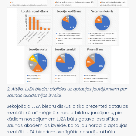
2. Attēls. LJZA biedru atbildes uz aptaujas jautājumiem par
Jaunās akadēmijas izveidi.
Sekojošajā LJZA biedru diskusijā tika prezentēti aptaujas
rezultāti, kā arī mēģināts rast atbildi uz jautājumu, pie
kādiem nosacījumiem LJZA būtu gatava iesaistīties
Jaunās akadēmijas izveidē. Kā to jau norādīja aptaujas
rezultāti, LJZA biedriem svarīgākie nosacījumi būtu