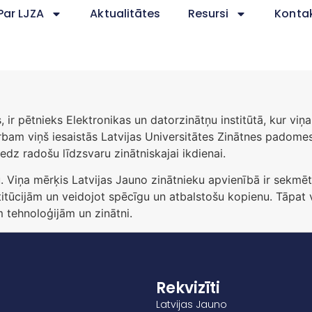
Par LJZA
Aktualitātes
Resursi
Kontak
 ir pētnieks Elektronikas un datorzinātņu institūtā, kur vi
m viņš iesaistās Latvijas Universitātes Zinātnes padomes d
edz radošu līdzsvaru zinātniskajai ikdienai.
. Viņa mērķis Latvijas Jauno zinātnieku apvienībā ir sekmēt
nstitūcijām un veidojot spēcīgu un atbalstošu kopienu. Tāpat
m tehnoloģijām un zinātni.
Rekvizīti
Latvijas Jauno