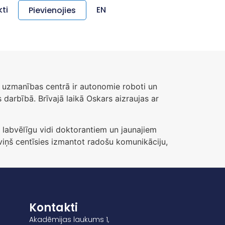
ti
EN
Pievienojies
ņa uzmanības centrā ir autonomie roboti un
arbībā. Brīvajā laikā Oskars aizraujas ar
 labvēlīgu vidi doktorantiem un jaunajiem
 viņš centīsies izmantot radošu komunikāciju,
Kontakti
Akadēmijas laukums 1,