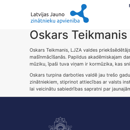
Oskars Teikmanis
Oskars Teikmanis, LJZA valdes priekšsēdētājs,
mašīnmācīšanās. Papildus akadēmiskajam darba
mūziku, īpaši tuva viņam ir kormūzika, kas sni
Oskars turpina darboties valdē jau trešo gadu
zinātniekiem, stiprinot attiecības ar valsts i
lai veicinātu sabiedrības sapratni par jaunajā