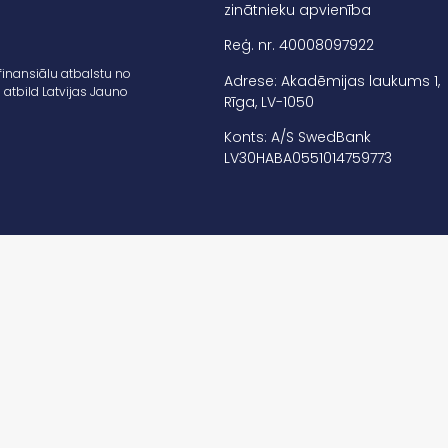
zinātnieku apvienība
Reģ. nr. 40008097922
finansiālu atbalstu no
Adrese: Akadēmijas laukums 1,
 atbild Latvijas Jauno
Rīga, LV-1050
Konts: A/S SwedBank
LV30HABA0551014759773