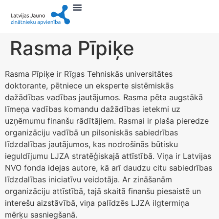
Rasma Pīpiķe
Rasma Pīpiķe ir Rīgas Tehniskās universitātes
doktorante, pētniece un eksperte sistēmiskās
dažādības vadības jautājumos. Rasma pēta augstākā
līmeņa vadības komandu dažādības ietekmi uz
uzņēmumu finanšu rādītājiem. Rasmai ir plaša pieredze
organizāciju vadībā un pilsoniskās sabiedrības
līdzdalības jautājumos, kas nodrošinās būtisku
ieguldījumu LJZA stratēģiskajā attīstībā. Viņa ir Latvijas
NVO fonda idejas autore, kā arī daudzu citu sabiedrības
līdzdalības iniciatīvu veidotāja. Ar zināšanām
organizāciju attīstībā, tajā skaitā finanšu piesaistē un
interešu aizstāvībā, viņa palīdzēs LJZA ilgtermiņa
mērķu sasniegšanā.