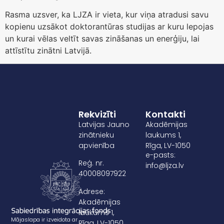
Rasma uzsver, ka LJZA ir vieta, kur viņa atradusi savu
kopienu uzsākot doktorantūras studijas ar kuru lepojas
un kurai vēlas veltīt savas zināšanas un enerģiju, lai
attīstītu zinātni Latvijā.
Rekvizīti
Kontakti
Latvijas Jauno
Akadēmijas
zinātnieku
laukums 1,
apvienība
Rīga, LV-1050
e-pasts:
Reģ. nr.
info@ljza.lv
40008097922
Adrese:
Akadēmijas
laukums 1,
Mājaslapa ir izveidota ar
Rīga, LV-1050