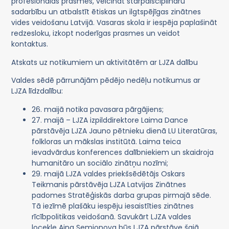
profesionālās prasmes, veicināt starpdisciplināru
sadarbību un atbalstīt ētiskas un ilgtspējīgas zinātnes
vides veidošanu Latvijā. Vasaras skola ir iespēja paplašināt
redzesloku, izkopt noderīgas prasmes un veidot
kontaktus.
Atskats uz notikumiem un aktivitātēm ar LJZA dalību
Valdes sēdē pārrunājām pēdējo nedēļu notikumus ar
LJZA līdzdalību:
26. maijā notika pavasara pārgājiens;
27. maijā – LJZA izpilddirektore Laima Dance
pārstāvēja LJZA Jauno pētnieku dienā LU Literatūras,
folkloras un mākslas institūtā. Laima teica
ievadvārdus konferences dalībniekiem un skaidroja
humanitāro un sociālo zinātņu nozīmi;
29. maijā LJZA valdes priekšsēdētājs Oskars
Teikmanis pārstāvēja LJZA Latvijas Zinātnes
padomes Stratēģiskās darba grupas pirmajā sēde.
Tā iezīmē plašāku iespēju iesaistīties zinātnes
rīcībpolitikas veidošanā. Savukārt LJZA valdes
locekle Aina Semjonova būs LJZA pārstāve šajā