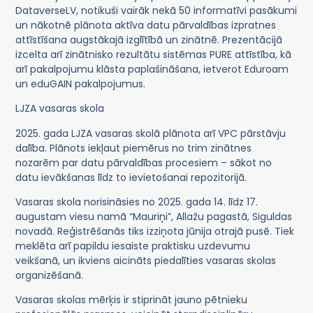
DataverseLV, notikuši vairāk nekā 50 informatīvi pasākumi
un nākotnē plānota aktīva datu pārvaldības izpratnes
attīstīšana augstākajā izglītībā un zinātnē. Prezentācijā
izcelta arī zinātnisko rezultātu sistēmas PURE attīstība, kā
arī pakalpojumu klāsta paplašināšana, ietverot Eduroam
un eduGAIN pakalpojumus.
LJZA vasaras skola
2025. gada LJZA vasaras skolā plānota arī VPC pārstāvju
dalība. Plānots iekļaut piemērus no trim zinātnes
nozarēm par datu pārvaldības procesiem – sākot no
datu ievākšanas līdz to ievietošanai repozitorijā.
Vasaras skola norisināsies no 2025. gada 14. līdz 17.
augustam viesu namā “Mauriņi”, Allažu pagastā, Siguldas
novadā. Reģistrēšanās tiks izziņota jūnija otrajā pusē. Tiek
meklēta arī papildu iesaiste praktisku uzdevumu
veikšanā, un ikviens aicināts piedalīties vasaras skolas
organizēšanā.
Vasaras skolas mērķis ir stiprināt jauno pētnieku