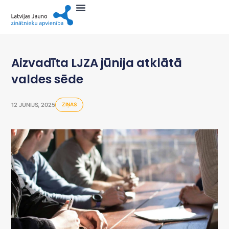
Aizvadīta LJZA jūnija atklātā
valdes sēde
12 JŪNIJS, 2025
ZIŅAS