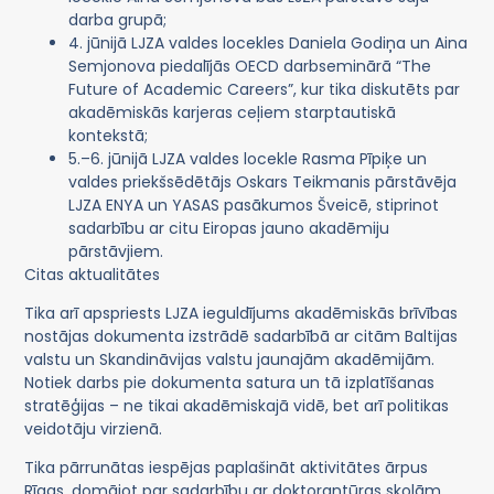
darba grupā;
4. jūnijā LJZA valdes locekles Daniela Godiņa un Aina
Semjonova piedalījās OECD darbseminārā “The
Future of Academic Careers”, kur tika diskutēts par
akadēmiskās karjeras ceļiem starptautiskā
kontekstā;
5.–6. jūnijā LJZA valdes locekle Rasma Pīpiķe un
valdes priekšsēdētājs Oskars Teikmanis pārstāvēja
LJZA ENYA un YASAS pasākumos Šveicē, stiprinot
sadarbību ar citu Eiropas jauno akadēmiju
pārstāvjiem.
Citas aktualitātes
Tika arī apspriests LJZA ieguldījums akadēmiskās brīvības
nostājas dokumenta izstrādē sadarbībā ar citām Baltijas
valstu un Skandināvijas valstu jaunajām akadēmijām.
Notiek darbs pie dokumenta satura un tā izplatīšanas
stratēģijas – ne tikai akadēmiskajā vidē, bet arī politikas
veidotāju virzienā.
Tika pārrunātas iespējas paplašināt aktivitātes ārpus
Rīgas, domājot par sadarbību ar doktorantūras skolām