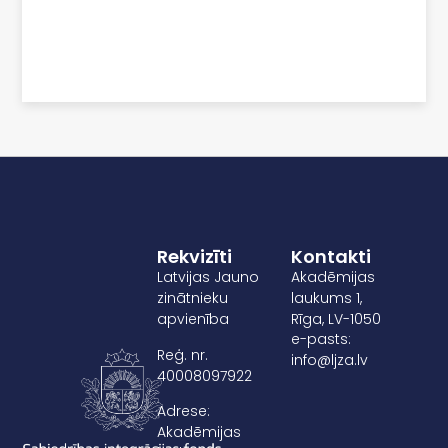
Rekvizīti
Kontakti
Latvijas Jauno
Akadēmijas
zinātnieku
laukums 1,
apvienība
Rīga, LV-1050
e-pasts:
Reģ. nr.
info@ljza.lv
40008097922
Adrese:
Akadēmijas