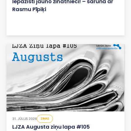
Iepazīsti jauno zinātnieci! – saruna ar
Rasmu Pīpiķi
31. JŪLIJS 2026
ZIŅAS
LJZA Augusta ziņu lapa #105