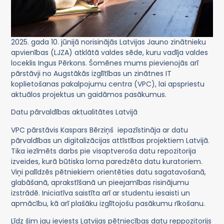
2025. gada 10. jūnijā norisinājās Latvijas Jauno zinātnieku
apvienības (LJZA) atklātā valdes sēde, kuru vadīja valdes
loceklis Ingus Pērkons. Šomēnes mums pievienojās arī
pārstāvji no Augstākās izglītības un zinātnes IT
koplietošanas pakalpojumu centra (VPC), lai apspriestu
aktuālos projektus un gaidāmos pasākumus.
Datu pārvaldības aktualitātes Latvijā
VPC pārstāvis Kaspars Bērziņš iepazīstināja ar datu
pārvaldības un digitalizācijas attīstības projektiem Latvijā.
Tika iezīmēts darbs pie visaptveroša datu repozitorija
izveides, kurā būtiska loma paredzēta datu kuratoriem.
Viņi palīdzēs pētniekiem orientēties datu sagatavošanā,
glabāšanā, aprakstīšanā un pieejamības risinājumu
izstrādē. Iniciatīva saistīta arī ar studentu iesaisti un
apmācību, kā arī plašāku izglītojošu pasākumu rīkošanu.
Līdz šim jau ieviests Latvijas pētniecības datu reppozitorijs