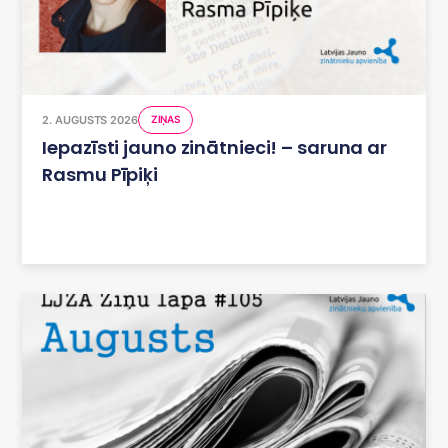
2. AUGUSTS 2026
ZIŅAS
Iepazīsti jauno zinātnieci! – saruna ar
Rasmu Pīpiķi