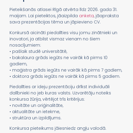
Pieteikšanās atlasei Rīgā atvērta līdz 2026. gada 31.
maijam. Lai pieteiktos, jāaizpilda
anketa
, jāapraksta
sava prezentācijas tēma un jāpievieno CV.
Konkursā aicināti piedalīties visu jomu zinātnieki un
inovatori, ja atbilst vismaz vienam no šiem
nosacījumiem:
• pašlaik studē universitātē,
• bakalaura grāds iegūts ne vairāk kā pirms 10
gadiem,
• maģistra grāds iegūts ne vairāk kā pirms 7 gadiem,
• doktora grāds iegūts ne vairāk kā pirms 5 gadiem.
Piedalīties ar ideju prezentāciju drīkst individuāli
dalībnieki no jeb kuras valsts. Uzvarētāju noteiks
konkursa žūrija, vērtējot trīs kritērijus:
• novitāte un oriģinalitāte,
• aktualitāte un ietekme,
• struktūra un izpildījums.
Konkursa pieteikums jāiesniedz angļu valodā.