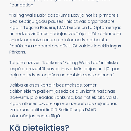
Foundation.
“Falling Walls Lab” pasākums Latvijā notiks pirmoreiz
pēc septiņu gadu pauzes. Iniciatīvas organizatore
Rīgā ir
Tatjana Pladere
, LJZA biedre un LU Optometrijas
un redzes zinātnes nodaļas vadītāja. LJZA konkursam
sniedz organizatorisko un informatīvo atbalstu.
Pasākuma moderators būs LJZA valdes loceklis
Ingus
Pērkons
.
Tatjana uzsver: “Konkurss “Falling Walls Lab” ir lieliska
iespēja prezentēt savas inovatīvās idejas un kļūt par
daļu no iedvesmojošas un ambiciozas kopienas.”
Dalība atlases kārtā ir bez maksas, tomēr
dalībniekiem pašiem jāsedz ceļa un izmitināšanas
izdevumi, ja piedalās konkursā, kas notiek citā valstī.
Rīgas atlases uzvarētāja vai uzvarētājas ceļošanas
izmaksas dalībai finālā Berlīnā segs DAAD
Informācijas centrs Rīgā.
Kā pieteikties?