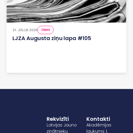
31. JŪLIJS 2026
ZIŅAS
LJZA Augusta ziņu lapa #105
Rekvizīti
Kontakti
Latvijas Jauno
Akadēmijas
zinātnieku
laukums 1,