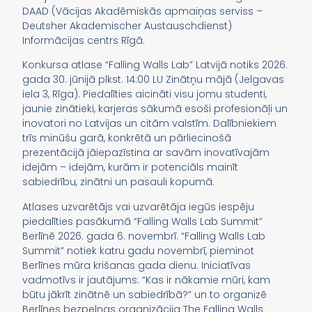
DAAD (Vācijas Akadēmiskās apmaiņas serviss –
Deutsher Akademischer Austauschdienst)
Informācijas centrs Rīgā.
Konkursa atlase “Falling Walls Lab” Latvijā notiks 2026.
gada 30. jūnijā plkst. 14:00 LU Zinātņu mājā (Jelgavas
iela 3, Rīga). Piedalīties aicināti visu jomu studenti,
jaunie zinātieki, karjeras sākumā esoši profesionāļi un
inovatori no Latvijas un citām valstīm. Dalībniekiem
trīs minūšu garā, konkrētā un pārliecinošā
prezentācijā jāiepazīstina ar savām inovatīvajām
idejām – idejām, kurām ir potenciāls mainīt
sabiedrību, zinātni un pasauli kopumā.
Atlases uzvarētājs vai uzvarētāja iegūs iespēju
piedalīties pasākumā “Falling Walls Lab Summit”
Berlīnē 2026. gada 6. novembrī. “Falling Walls Lab
Summit” notiek katru gadu novembrī, pieminot
Berlīnes mūra krišanas gada dienu. Iniciatīvas
vadmotīvs ir jautājums: “Kas ir nākamie mūri, kam
būtu jākrīt zinātnē un sabiedrībā?” un to organizē
Berlīnes bezpeļņas organizācija The Falling Walls