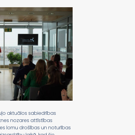
uļo aktuālos sabiedrības
ātnes nozares attīstības
nes lomu drošības un noturības
izsardzību laikā, kad šie