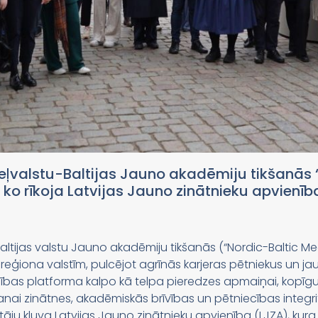
meļvalstu-Baltijas Jauno akadēmiju tikšanās 
o rīkoja Latvijas Jauno zinātnieku apvienīb
ltijas valstu Jauno akadēmiju tikšanās (“Nordic-Baltic M
reģiona valstīm, pulcējot agrīnās karjeras pētniekus un j
bības platforma kalpo kā telpa pieredzes apmaiņai, kopīgu
anai zinātnes, akadēmiskās brīvības un pētniecības integr
tāju kļuva Latvijas Jauno zinātnieku apvienība (LJZA), kura