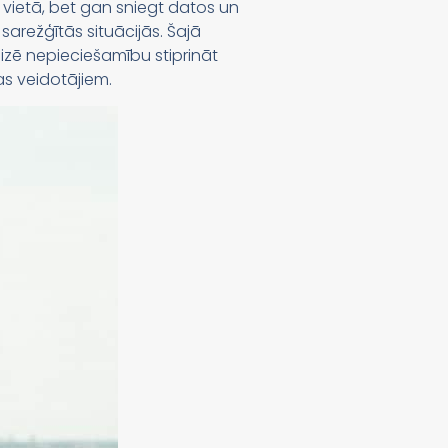
 vietā, bet gan sniegt datos un
sarežģītās situācijās. Šajā
alizē nepieciešamību stiprināt
as veidotājiem.