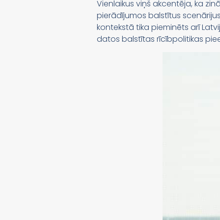
Vienlaikus viņš akcentēja, ka z
pierādījumos balstītus scenāriju
kontekstā tika pieminēts arī Latv
datos balstītas rīcībpolitikas pi