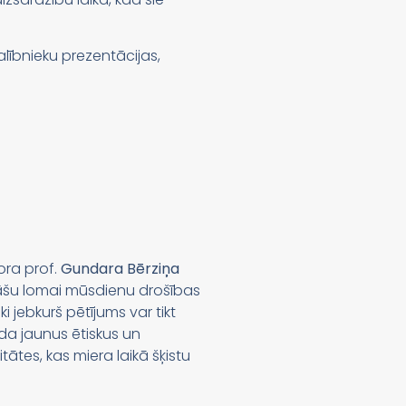
lībnieku prezentācijas,
ora prof.
Gundara Bērziņa
sitāšu lomai mūsdienu drošības
i jebkurš pētījums var tikt
da jaunus ētiskus un
itātes, kas miera laikā šķistu