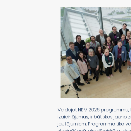
Veidojot NBM 2026 programmu, LJ
izaicinājumus, ir būtiskas jauno 
jautājumiem. Programma tika vei
stiprināšanā, akadēmiskās vides k