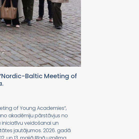
“Nordic-Baltic Meeting of
a.
eeting of Young Academies”,
auno akadēmiju pārstāvjus no
 iniciatīvu veidošanai un
itātes jautājumos. 2026. gadā
 12. un 13. maijā Rīgā uzņēma