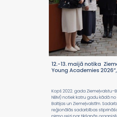
12.-13. maijā notika Zie
Young Academies 2026”, k
Kopš 2022. gada Ziemeļvalstu–Ba
NBM) notiek katru gadu kādā no 
Baltijas un Ziemeļvalstīm. Sadar
reģionālās sadarbības stiprināš
pirmo reizi par tikšanās organizē