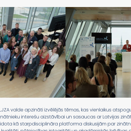
ZA valde apzināti izvēlējās tēmas, kas vienlaikus atspog
zinātnieku interešu aizstāvībai un sasaucas ar Latvijas zin
dota kā starpdisciplināra platforma diskusijām par zināt
valitāti, pētniecības integritāti un akadēmiskās brīvības a