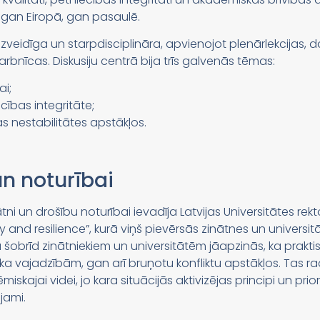
i gan Eiropā, gan pasaulē.
idīga un starpdisciplināra, apvienojot plenārlekcijas, da
arbnīcas. Diskusiju centrā bija trīs galvenās tēmas:
ai;
ības integritāte;
s nestabilitātes apstākļos.
un noturībai
ni un drošību noturībai ievadīja Latvijas Universitātes rekt
ty and resilience”, kurā viņš pievērsās zinātnes un univer
ka šobrīd zinātniekiem un universitātēm jāapzinās, ka praktisk
ka vajadzībām, gan arī bruņotu konfliktu apstākļos. Tas ra
skajai videi, jo kara situācijās aktivizējas principi un prior
jami.