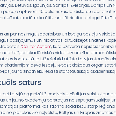
vijas, Lietuvas, Igaunijas, Somijas, Zviedrijas, Dānijas un N
un pulcēja aptuveni 40 dalībniekus, lai diskutētu par zināt
noturībai, akadēmisko ētiku un pētniecības integritāti, kā
s arī par nozīmīgu sadarbības un kopīgu pozīciju veidoš
īgus paziņojumus un iniciatīvas, aktualizējot zinātnes kop
strādātais “
Call for Action
”, kurā uzsvērta nepieciešamība s
 un neatkarīgas akadēmiskās vides aizsardzību demokrātisk
Latvijas kontekstā, jo LJZA šobrīd attīsta Latvijas Jaunās
jām akadēmijām deva iespēju iepazīt dažādus organizator
tvijas jauno zinātnieku iesaisti starptautiskajā akadēmiska
uāls saturs
reizi Latvijā organizēt Ziemeļvalstu–Baltijas valstu Jauno 
kus un jauno akadēmiju pārstāvjus no septiņām Baltijas jū
iplomātijas platforma, kas stiprina sadarbību starp reģi
daļa no plašākas Ziemeļvalstu, Baltijas un Eiropas zinātnes 