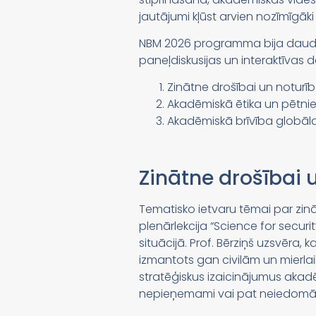
jautājumi kļūst arvien nozīmīgāk
NBM 2026 programma bija daudzve
paneļdiskusijas un interaktīvas d
Zinātne drošībai un noturīb
Akadēmiskā ētika un pētniec
Akadēmiskā brīvība globāla
Zinātne drošībai 
Tematisko ietvaru tēmai par zināt
plenārlekcija “Science for securi
situācijā. Prof. Bērziņš uzsvēra, 
izmantots gan civilām un mierlai
stratēģiskus izaicinājumus akadēmi
nepieņemami vai pat neiedomā