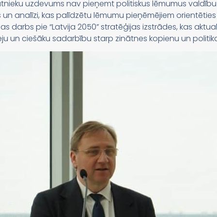
inātnieku uzdevums nav pieņemt politiskus lēmumus valdību
s un analīzi, kas palīdzētu lēmumu pieņēmējiem orientēties 
ijas darbs pie “Latvija 2050” stratēģijas izstrādes, kas aktu
eeju un ciešāku sadarbību starp zinātnes kopienu un politik