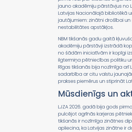
jauno akadēmiju pārstāvjus no Lat
Latvijas Nacionālajā bibliotēkā 
jautājumiem: zinātni drošībai un 
nestabilitātes apstākļos.
NBM tikšanās gadu gaitā kļuvuša
akadēmiju pārstāvji izstrādā kop
no šādām iniciatīvām ir kopīgi iz
ilgtermiņa pētniecības politiku
Rīgas tikšanās bija nozīmīga arī 
sadarbība ar citu valstu jauna
prakses piemērus un stiprināt La
Mūsdienīgs un akt
LJZA 2026. gadā bija gods pirmo 
pulcējot agrīnās karjeras pētnie
tikšanās ir nozīmīga zinātnes d
apliecina, ka Latvijas zinātne ir 