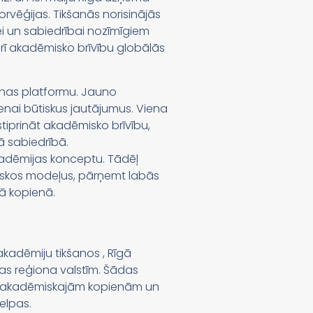
orvēģijas. Tikšanās norisinājās
nei un sabiedrībai nozīmīgiem
 arī akadēmisko brīvību globālās
anas platformu. Jauno
ienai būtiskus jautājumus. Viena
tiprināt akadēmisko brīvību,
ā sabiedrībā.
 akadēmijas konceptu. Tādēļ
iskos modeļus, pārņemt labās
jā kopienā.
akadēmiju tikšanos , Rīgā
ras reģiona valstīm. Šādas
ona akadēmiskajām kopienām un
telpas.