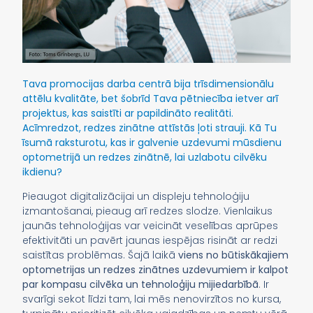
Tava promocijas darba centrā bija trīsdimensionālu
attēlu kvalitāte, bet šobrīd Tava pētniecība ietver arī
projektus, kas saistīti ar papildināto realitāti.
Acīmredzot, redzes zinātne attīstās ļoti strauji. Kā Tu
īsumā raksturotu, kas ir galvenie uzdevumi mūsdienu
optometrijā un redzes zinātnē, lai uzlabotu cilvēku
ikdienu?
Pieaugot digitalizācijai un displeju tehnoloģiju
izmantošanai, pieaug arī redzes slodze. Vienlaikus
jaunās tehnoloģijas var veicināt veselības aprūpes
efektivitāti un pavērt jaunas iespējas risināt ar redzi
saistītas problēmas. Šajā laikā
viens no būtiskākajiem
optometrijas un redzes zinātnes uzdevumiem ir kalpot
par
kompasu cilvēka un tehnoloģiju mijiedarbībā
. Ir
svarīgi sekot līdzi tam, lai mēs nenovirzītos no kursa,