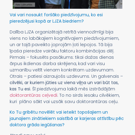
Vai vari nosaukt foršāko piedzīvojumu, ko esi
pieredzējusi kopā ar LJZA biedriem?
Dalība LJZA organizētajā retrītā viennozīmīgi bija
viens no labākajiem kognitīvajiem piedzīvojumiem,
un ar tajā paveikto joprojām ļoti lepojos. Tā bija
īpaša pieredze vairāku faktoru kombinācijas dēļ.
Pirmais – fokusēts pasākums: tikai dažas dienas
ārpus ikdienas darba skrējiena, kad vari visu
uzmanību veltīt vienam konkrētam uzdevumam.
Otrais – patiesi aizraujošs uzdevums. Un galvenais –
cilvēki, ar kuriem jūties uz viena viļņa un vari būt tas,
kas Tu esi
. Šī piedzīvojuma laikā mēs izstrādājām
doktorantūras ceļvedi
. To no sirds iesaku cilvēkiem,
kuri plāno sākt vai uzsāk savu doktorantūras ceļu.
Ko Tu gribētu novēlēt vai ieteikt topošajiem un
jaunajiem zinātiekiem saistībā ar karjeras attīstību pēc
doktora grāda iegūšanas?