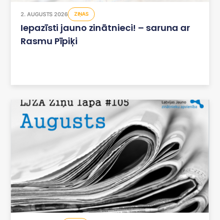
2. AUGUSTS 2026
ZIŅAS
Iepazīsti jauno zinātnieci! – saruna ar
Rasmu Pīpiķi