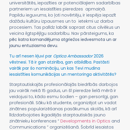
universitātēs, iepazīties ar potenciālajiem sadarbības
partneriem un iesaistīties pieredzes apmaiņā.
Papildu ieguvums, ko ļoti novērtēju, ir iespēja iepazīt
dažādu kultūru izpausmes un to ietekmi uz darba
procesiem. Tas palīdz labāk saprast citus cilvēkus un
veicina ilgtspējīgu sadarbību. Nav pārsteigums, ka
pēc katra komandējuma atgriežos iedvesmota un ar
jaunu entuziasma devu
.
Tu arī nesen kļuvi par
Optica Ambassador
2026
vēstnesi. Tā ir gan atzinība, gan atbildība. Pastāsti
vairāk par šo nomināciju, un kas Tevi mudina
iesaistīties komunikācijas un mentoringa aktivitātēs?
Starptautiskajās profesionālajās biedrībās darbojos
jau vairāk nekā 15 gadus, un šī pieredze lielā mērā ir
veidojusi to, kāda esmu šodien – gan personīgi, gan
profesionāli. Sāku kā studente, organizējot un vadot
zinātnes popularizēšanas pasākumus skolās, kā arī
līdzdarbojoties ikgadējās starptautiskās jauno
zinātnieku konferences “
Developments in Optics
and
Communications ” organizēšanā. Šobrīd iesaistos