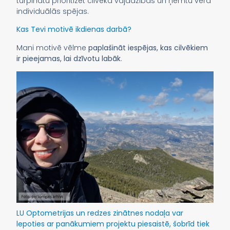
turpinātu prioritizēt cilvēka vajadzības un ņemtu vērā
individuālās spējas.
Kas Tevi motivē ikdienas darbā?
Mani motivē vēlme
paplašināt iespējas, kas cilvēkiem
ir pieejamas, lai dzīvotu labāk
.
LU Optometrijas un redzes zinātnes nodaļa var
lepoties ar panākumiem projektu piesaistē, šobrīd tiek