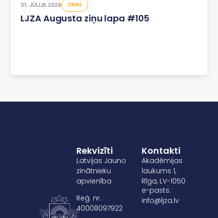
31. JŪLIJS 2026
ZIŅAS
LJZA Augusta ziņu lapa #105
Rekvizīti
Kontakti
Latvijas Jauno
Akadēmijas
zinātnieku
laukums 1,
apvienība
Rīga, LV-1050
e-pasts:
Reģ. nr.
info@ljza.lv
40008097922