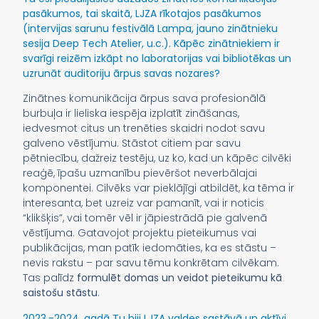
pasākumos, tai skaitā, LJZA rīkotajos pasākumos
(intervijas sarunu festivālā Lampa, jauno zinātnieku
sesija Deep Tech Atelier, u.c.). Kāpēc zinātniekiem ir
svarīgi reizēm izkāpt no laboratorijas vai bibliotēkas un
uzrunāt auditoriju ārpus savas nozares?
Zinātnes komunikācija ārpus sava profesionālā
burbuļa ir lieliska iespēja izplatīt zināšanas,
iedvesmot citus un trenēties skaidri nodot savu
galveno vēstījumu. Stāstot citiem par savu
pētniecību, dažreiz testēju, uz ko, kad un kāpēc cilvēki
reaģē, īpašu uzmanību pievēršot neverbālajai
komponentei. Cilvēks var pieklājīgi atbildēt, ka tēma ir
interesanta, bet uzreiz var pamanīt, vai ir noticis
“klikšķis”, vai tomēr vēl ir jāpiestrādā pie galvenā
vēstījuma. Gatavojot projektu pieteikumus vai
publikācijas, man patīk iedomāties, ka es stāstu –
nevis rakstu – par savu tēmu konkrētam cilvēkam.
Tas palīdz
formulēt domas un veidot pieteikumu kā
saistošu stāstu
.
2023.-2024. gadā Tu biji LJZA valdes sastāvā un aktīvi