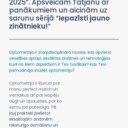
2025”. Apsveicam Tatjanu ar
panākumiem un aicinām uz
sarunu sērijā “
Iepazīsti jauno
zinātnieku!
“
Optometrija ir starpdisciplināra nozare, kas apvieno
veselības aprūpi, eksāktas zinātnes un tehnoloģijas.
Kurš no šiem aspektiem ir Tev tuvākais? Kas Tevi
pamudināja studēt optometriju?
Optometrija ir kļuvusi par
manu
perfect match
un
vienlaikus arī par iespēju
augt un izpausties, par ko
esmu ļoti pateicīga.
Tā
ļauj praktiski pielietot
eksaktajām zinātnēm
raksturīgo domāšanu un