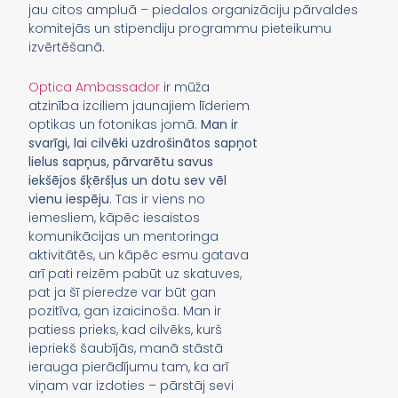
jau citos ampluā – piedalos organizāciju pārvaldes
komitejās un stipendiju programmu pieteikumu
izvērtēšanā.
Optica Ambassador
ir mūža
atzinība izciliem jaunajiem līderiem
optikas un fotonikas jomā.
Man ir
svarīgi, lai cilvēki uzdrošinātos sapņot
lielus sapņus, pārvarētu savus
iekšējos šķēršļus un dotu sev vēl
vienu iespēju
. Tas ir viens no
iemesliem, kāpēc iesaistos
komunikācijas un mentoringa
aktivitātēs, un kāpēc esmu gatava
arī pati reizēm pabūt uz skatuves,
pat ja šī pieredze var būt gan
pozitīva, gan izaicinoša. Man ir
patiess prieks, kad cilvēks, kurš
iepriekš šaubījās, manā stāstā
ierauga pierādījumu tam, ka arī
viņam var izdoties – pārstāj sevi