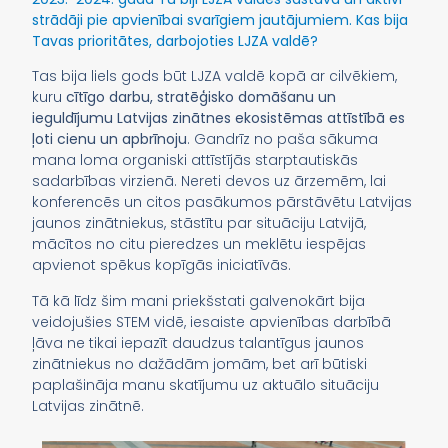
strādāji pie apvienībai svarīgiem jautājumiem. Kas bija
Tavas prioritātes, darbojoties LJZA valdē?
Tas bija liels gods būt LJZA valdē kopā ar cilvēkiem,
kuru
cītīgo darbu, stratēģisko domāšanu un
ieguldījumu Latvijas zinātnes ekosistēmas attīstībā es
ļoti cienu un apbrīnoju
. Gandrīz no paša sākuma
mana loma organiski attīstījās starptautiskās
sadarbības virzienā. Nereti devos uz ārzemēm, lai
konferencēs un citos pasākumos pārstāvētu Latvijas
jaunos zinātniekus, stāstītu par situāciju Latvijā,
mācītos no citu pieredzes un meklētu iespējas
apvienot spēkus kopīgās iniciatīvās.
Tā kā līdz šim mani priekšstati galvenokārt bija
veidojušies STEM vidē, iesaiste apvienības darbībā
ļāva ne tikai iepazīt daudzus talantīgus jaunos
zinātniekus no dažādām jomām, bet arī būtiski
paplašināja manu skatījumu uz aktuālo situāciju
Latvijas zinātnē.