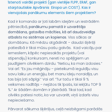
īstenoti vairāki projekti (gan vietējie FLPP, ERAF, gan
starptautiskie Apvārsnis Eiropa un COST). Kas ir
vienojošais panākumu elements šiem projektiem?
Kad ir komanda ar ļoti labām idejām un iestrādēm
pētniecībā,
panākumu pamatā ir uzvarētāja
domāšana, gatavība mācīties, kā arī daudzveidīgs
atbalsts no sistēmas un kopienas
. Viss sākas ar
domāšanu. Kā mēdzu atgādināt – daudzi šķēršļi
patiesībā ir tikai mūsu pašu galvās. Kad vaicāju par
iemesliem, kāpēc nepiesakās projektu (vai
stipendiju) konkursam, nereti no spējīgiem un
jaudīgiem cilvēkiem dzirdu: “Neticu, ka man izdosies.”
Vai arī: “Es jau mēģināju – pieteikumā ieguldīju visu
savu laiku un enerģiju, bet manu ideju noraidīja, un
tas bija ļoti sāpīgi.” Vai arī: “Tur taču ir tikai 9 %
veiksmes radītājs – nejūtos tik īpašs, lai iekļūtu TOP 9
%.” Ar šādām domām ir jāstrādā. Tikai tad, kad
cilvēks patiesi notic, ka var uzvarēt, viņš izdarīs visu
nepieciešamo.
Pārvarot sākuma šķēršļus, ceļā neizbēgami parādās