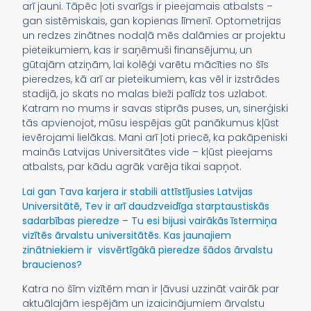
arī jauni. Tāpēc ļoti svarīgs ir pieejamais atbalsts –
gan sistēmiskais, gan kopienas līmenī. Optometrijas
un redzes zinātnes nodaļā mēs dalāmies ar projektu
pieteikumiem, kas ir saņēmuši finansējumu, un
gūtajām atziņām, lai kolēģi varētu mācīties no šīs
pieredzes, kā arī ar pieteikumiem, kas vēl ir izstrādes
stadijā, jo skats no malas bieži palīdz tos uzlabot.
Katram no mums ir savas stiprās puses, un, sinerģiski
tās apvienojot, mūsu iespējas gūt panākumus kļūst
ievērojami lielākas. Mani arī ļoti priecē, ka pakāpeniski
mainās Latvijas Universitātes vide – kļūst pieejams
atbalsts, par kādu agrāk varēja tikai sapņot.
Lai gan Tava karjera ir stabili attīstījusies Latvijas
Universitātē, Tev ir arī daudzveidīga starptaustiskās
sadarbības pieredze – Tu esi bijusi vairākās īstermiņa
vizītēs ārvalstu universitātēs. Kas jaunajiem
zinātniekiem ir visvērtīgākā pieredze šādos ārvalstu
braucienos?
Katra no šīm vizītēm man ir ļāvusi uzzināt vairāk par
aktuālajām iespējām un izaicinājumiem ārvalstu