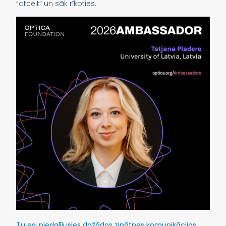
“atcelt” un sāk rīkoties.
Tu esi piedalījusies dažādos zinātnes komunikācijas