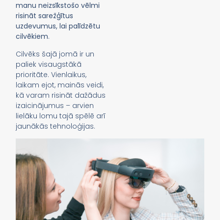
manu neizsīkstošo vēlmi
risināt sarežģītus
uzdevumus, lai palīdzētu
cilvēkiem
.
Cilvēks šajā jomā ir un
paliek visaugstākā
prioritāte. Vienlaikus,
laikam ejot, mainās veidi,
kā varam risināt dažādus
izaicinājumus – arvien
lielāku lomu tajā spēlē arī
jaunākās tehnoloģijas.