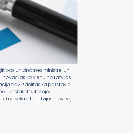
lītības un zinātnes ministrei un
 inovācijas kā vienu no Latvijas
cijā nav izdalītas kā patstāvīgi
ībai un starptautiskajai
us, kas sekmētu Latvijas inovāciju