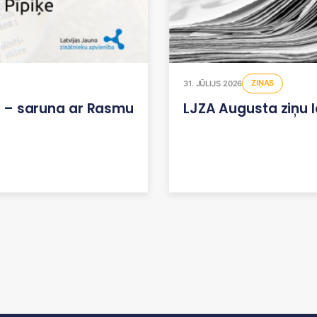
ZIŅAS
31. JŪLIJS 2026
i! – saruna ar Rasmu
LJZA Augusta ziņu 