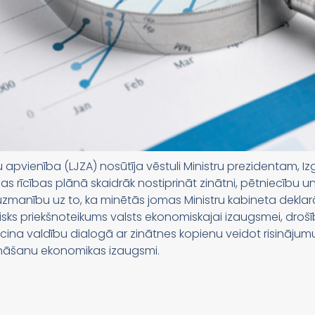
u apvienība (LJZA) nosūtīja vēstuli Ministru prezidentam, Izg
as rīcības plānā skaidrāk nostiprināt zinātni, pētniecību un
 uzmanību uz to, ka minētās jomas Ministru kabineta deklarā
r būtisks priekšnoteikums valsts ekonomiskajai izaugsmei, droš
icina valdību dialogā ar zinātnes kopienu veidot risinājum
zināšanu ekonomikas izaugsmi.