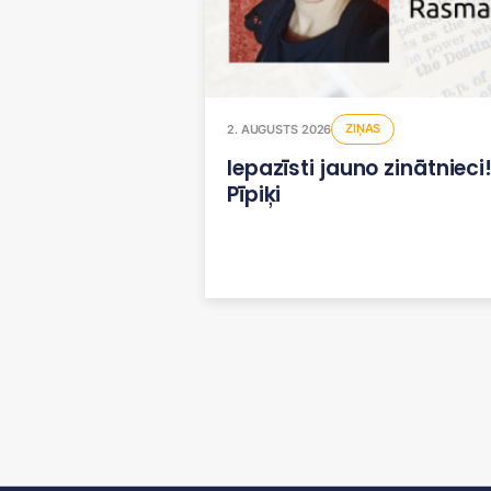
ZIŅAS
2. AUGUSTS 2026
Iepazīsti jauno zinātniec
Pīpiķi