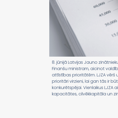
8. jūnijā Latvijas Jauno zinātniek
Finanšu ministram, aicinot valdīb
attīstības prioritātēm. LJZA vērš
prioritāri virzieni, lai gan tās i
konkurētspējai. Vienlaikus LJZA a
kapacitātes, cilvēkkapitāla un 