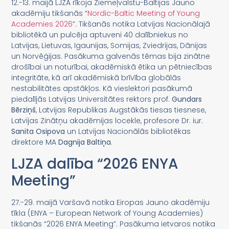
12.-13. maijā LJZA rīkoja Ziemeļvalstu-Baltijas Jauno
akadēmiju tikšanās “
Nordic-Baltic Meeting of Young
Academies 2026
”. Tikšanās notika Latvijas Nacionālajā
bibliotēkā un pulcēja aptuveni 40 dalībniekus no
Latvijas, Lietuvas, Igaunijas, Somijas, Zviedrijas, Dānijas
un Norvēģijas. Pasākuma galvenās tēmas bija zinātne
drošībai un noturībai, akadēmiskā ētika un pētniecības
integritāte, kā arī akadēmiskā brīvība globālās
nestabilitātes apstākļos. Kā vieslektori pasākumā
piedalījās Latvijas Universitātes rektors prof.
Gundars
Bērziņš
, Latvijas Republikas Augstākās tiesas tiesnese,
Latvijas Zinātņu akadēmijas locekle, profesore Dr. iur.
Sanita Osipova
un Latvijas Nacionālās bibliotēkas
direktore MA
Dagnija Baltiņa
.
LJZA dalība “2026 ENYA
Meeting”
27.-29. maijā Varšavā notika Eiropas Jauno akadēmiju
tīkla (ENYA – European Network of Young Academies)
tikšanās “2026 ENYA Meeting”. Pasākuma ietvaros notika