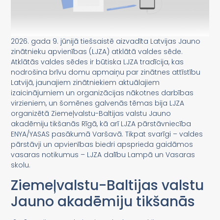
2026. gada 9. jūnijā tiešsaistē aizvadīta Latvijas Jauno
zinātnieku apvienības (LJZA) atklātā valdes sēde.
Atklātās valdes sēdes ir būtiska LJZA tradīcija, kas
nodrošina brīvu domu apmaiņu par zinātnes attīstību
Latvijā, jaunajiem zinātniekiem aktuālajiem
izaicinājumiem un organizācijas nākotnes darbības
virzieniem, un šomēnes galvenās tēmas bija LJZA
organizētā Ziemeļvalstu-Baltijas valstu Jauno
akadēmiju tikšanās Rīgā, kā arī LJZA pārstāvniecība
ENYA/YASAS pasākumā Varšavā. Tikpat svarīgi – valdes
pārstāvji un apvienības biedri apsprieda gaidāmos
vasaras notikumus – LJZA dalību Lampā un Vasaras
skolu.
Ziemeļvalstu-Baltijas valstu
Jauno akadēmiju tikšanās