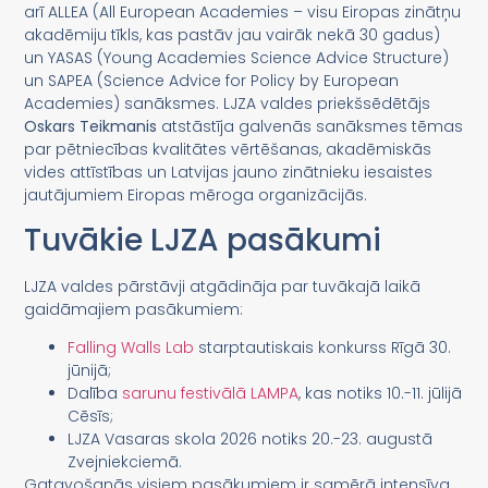
arī ALLEA (All European Academies – visu Eiropas zinātņu
akadēmiju tīkls, kas pastāv jau vairāk nekā 30 gadus)
un YASAS (Young Academies Science Advice Structure)
un SAPEA (Science Advice for Policy by European
Academies) sanāksmes. LJZA valdes priekšsēdētājs
Oskars Teikmanis
atstāstīja galvenās sanāksmes tēmas
par pētniecības kvalitātes vērtēšanas, akadēmiskās
vides attīstības un Latvijas jauno zinātnieku iesaistes
jautājumiem Eiropas mēroga organizācijās.
Tuvākie LJZA pasākumi
LJZA valdes pārstāvji atgādināja par tuvākajā laikā
gaidāmajiem pasākumiem:
Falling Walls Lab
starptautiskais konkurss Rīgā 30.
jūnijā;
Dalība
sarunu festivālā LAMPA
, kas notiks 10.-11. jūlijā
Cēsīs;
LJZA Vasaras skola 2026 notiks 20.-23. augustā
Zvejniekciemā.
Gatavošanās visiem pasākumiem ir samērā intensīva