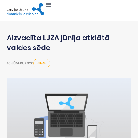
Aizvadīta LJZA jūnija atklātā
valdes sēde
10 JŪNIJS, 2026
ZIŅAS