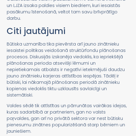
un LJZA izsaka paldies visiem biedriem, kuri iesaistās
pasākumu īstenošanā, veltot tam savu brīvprātīgo
darbu.
Citi jautājumi
Būtiska uzmanība tika pievērsta arī jauno zinātnieku
iesaistei politikas veidošanā struktūrfondu plānošanas
procesos. Diskusijās izskanēja viedoklis, ka iepriekšējā
plānošanas perioda atsevišķi lēmumi un
nepietiekamais atbalsts ir negatīvi ietekmējuši daudzu
jauno zinātnieku karjeras attīstības iespējas. Tādēļ ir
būtiski, lai nākamajā plānošanas periodā zinātnieku
kopienas viedoklis tiktu uzklausīts savlaicīgi un
sistemātiski.
Valdes sēdē tik attīstītas un pārrunātas vairākas idejas,
kuras sadarbībā ar partneriem, gan no valsts
paŗvaldes, gan arī no privātā sektora var nest būtisku
pienesumu zinātnes popularizēšanā starp bērniem un
jauniešiem.