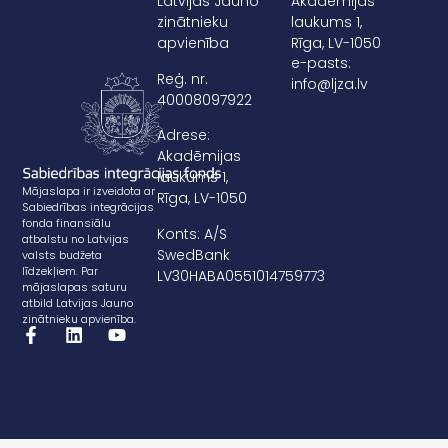
Latvijas Jauno
Akadēmijas
zinātnieku
laukums 1,
apvienība
Rīga, LV-1050
e-pasts:
Reģ. nr.
info@ljza.lv
40008097922
Adrese:
Akadēmijas
laukums 1,
Mājaslapa ir izveidota ar
Rīga, LV-1050
Sabiedrības integrācijas
fonda finansiālu
Konts: A/S
atbalstu no Latvijas
SwedBank
valsts budžeta
līdzekļiem. Par
LV30HABA0551014759773
mājaslapas saturu
atbild Latvijas Jauno
zinātnieku apvienība.