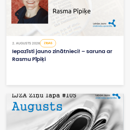
2. AUGUSTS 2026
ZIŅAS
Iepazīsti jauno zinātnieci! – saruna ar
Rasmu Pīpiķi