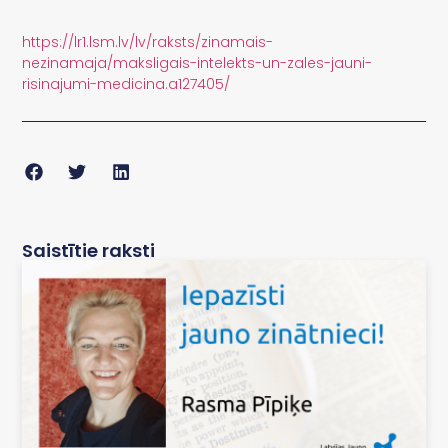
https://lr1.lsm.lv/lv/raksts/zinamais-
nezinamaja/maksligais-intelekts-un-zales-jauni-
risinajumi-medicina.a127405/
Saistītie raksti