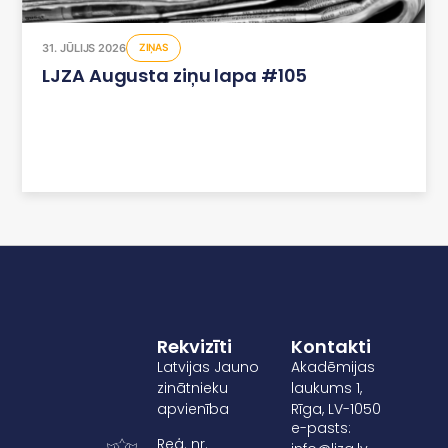
31. JŪLIJS 2026
ZIŅAS
LJZA Augusta ziņu lapa #105
Rekvizīti
Kontakti
Latvijas Jauno
Akadēmijas
zinātnieku
laukums 1,
apvienība
Rīga, LV-1050
e-pasts:
Reģ. nr.