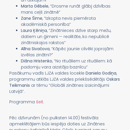
un atklājumi”
Marta Gēbele
, “Drosme runāt glābj dzīvības:
mans ceļš zinātnē”
Zane Šime
, “Izkopta nevis piemērota
akadēmiskā personība”
Laura Ķēniņa
, “Zinātnieces dzīve starp mežu,
datiem un ģimeni — realitāte, ko nepublicē
zinātniskajos rakstos”
Alīna Sivačova
, “Kāpēc jaunie cilvēki joprojām
izvēlas zinātni?”
Diāna Hristenko
, “No rituāliem uz rituāliem: kā
padomju vara aizstāja baznīcu”
Pasākumu vadīs LJZA valdes locekle
Daniela Godiņa
,
programmu atklās LJZA valdes priekšsēdētājs
Oskars
Teikmanis
ar tēmu “Globāli zinātnes izaicinājumi
Latvijā”.
Programma
šeit
.
Pēc dzīvrunām (no pulksten 14.00) festivāla
apmeklētājiem būs iespēja doties uz Zinātnes