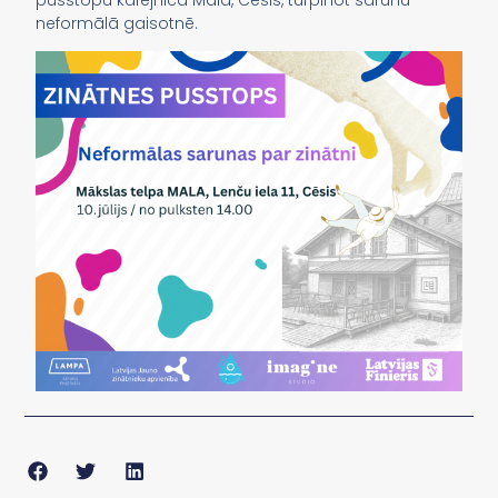
pusstopu kafejnīcā Mala, Cēsīs, turpinot sarunu
neformālā gaisotnē.