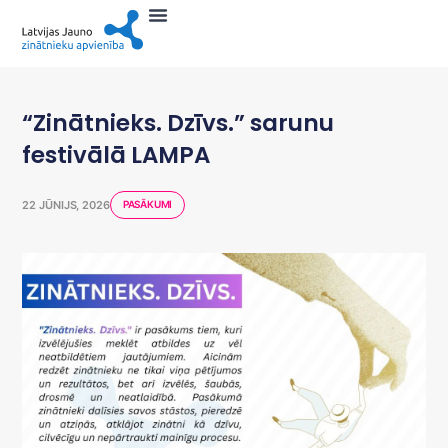
“Zinātnieks. Dzīvs.” sarunu
festivālā LAMPA
22 JŪNIJS, 2026
PASĀKUMI