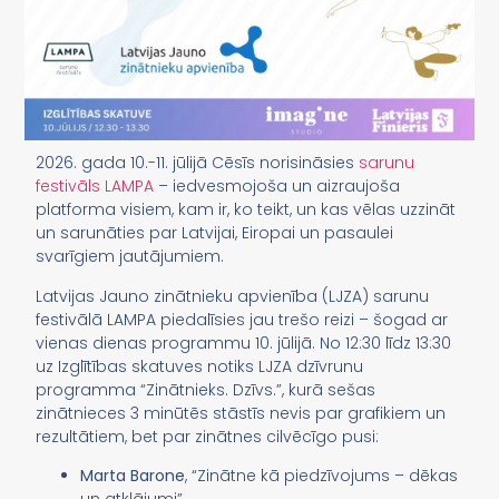
2026. gada 10.-11. jūlijā Cēsīs norisināsies
sarunu
festivāls LAMPA
– iedvesmojoša un aizraujoša
platforma visiem, kam ir, ko teikt, un kas vēlas uzzināt
un sarunāties par Latvijai, Eiropai un pasaulei
svarīgiem jautājumiem.
Latvijas Jauno zinātnieku apvienība (LJZA) sarunu
festivālā LAMPA piedalīsies jau trešo reizi – šogad ar
vienas dienas programmu 10. jūlijā. No 12:30 līdz 13:30
uz Izglītības skatuves notiks LJZA dzīvrunu
programma “Zinātnieks. Dzīvs.”, kurā sešas
zinātnieces 3 minūtēs stāstīs nevis par grafikiem un
rezultātiem, bet par zinātnes cilvēcīgo pusi:
Marta Barone
, “Zinātne kā piedzīvojums – dēkas