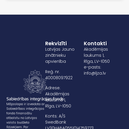
Rekvizīti
Kontakti
Latvijas Jauno
Akadēmijas
zinātnieku
laukums 1,
apvienība
Rīga, LV-1050
e-pasts:
Reģ. nr.
info@ljza.lv
40008097922
Adrese:
Akadēmijas
laukums 1,
Mājaslapa ir izveidota ar
Rīga, LV-1050
Sabiedrības integrācijas
fonda finansiālu
Konts: A/S
atbalstu no Latvijas
SwedBank
valsts budžeta
līdzekļiem. Par
LV30HABA0551014759773