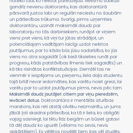
noteikti tādi, ko neesat paredzējuši. Neesmu satikusi
gandrīz nevienu doktorantu, kas doktorantūrā
pārsvarā justos labi un regulāri neciestu no šaubām
un pārliecības trūkuma. Svarīgi, pirms uzņemties
doktorantūru, uzzināt maksimāli daudz par
laboratoriju no tās darbiniekiem, runājot ar viņiem
viens pret viens, kā viņi tur jūtas strādājot, un
potenciālajam vadītājam laicīgi uzdot neērtos
jautājumus, par to kāda būs jūsu sadarbība, ko jūs
viens no otra sagaidāt (cik bieži tiksieties runāt par
progresu, kāds patstāvības līmenis tiek sagaidīts) un
kā tiks risinātas konfliktsituācijas. Diemžēl tas ne
vienmēr ir iespējams un, pieņemu, liela daļa studentu
tajā brīdī nevar iedomāties, kas varētu noiet greizi, lai
varētu par to uzdot jautājumus pirms, nevis pēc tam.
Maksimāli daudz jautājiet citiem par viņu pieredzēm,
ievāciet datus.
Doktorantūra ir mentālās izturības
maratons, kas reti atstāj cilvēku neizmainītu, un jums
jābūt ļoti skaidrai pārliecībai, ka tā ir lieta, ko obligāti
vajag sasniegt, lai tiktu līdz beigām un būsiet gatavi
tā dēļ daudz ko upurēt (vēlams no sevis, nevis
apkārtējiem). Es vēlētos novēlēt tiem, kas vēl studēs,