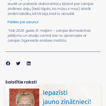
studē un pabeidz doktorantūru, kļūstot par Latvijas
zinātnes daļu, (tieši tāpēc, ka mūsu ir maz) atstāt
zinātni labāku, kā tā bija, kad to atradāt.
Paldies par sarunu!
*Līdz 2026. gada 31. maijam – Latvijas Biomedicīnas
pētījumu un studiju centrā, kas nu apvienojies ar
Latvijas Organiskās sintēzes institūtu.
Saistītie raksti