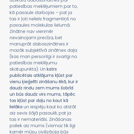
uzskatu dabaszinātnes par
patiesības meklējumiem par to,
kā pasaule darbojas – pat ja
tas ir ļoti neliels fragmentiņš no
pasaules molekulas lielumā.
Zinātne nav vienmēr
nevainojami precīza, bet
manuprāt dabaszinātnes ir
mazāk subjektīvā zinātnes daļa
(kas man personīgi ir svarīgi no
patiesības meklējumu
skatupunkta). Un
katrs
publicētais atklājums kļūst par
vienu ķieģelīti zināšanu ēkā, kur ir
daudz rindu zem mums šobrīd
un būs daudz virs mums, tāpēc
tas kļūst par daļu no kaut kā
lielāka
un iespēju kaut ko atstāt
aiz sevis šājā pasaulē, pat ja
tas ir nemateriāls. Zināšanas
paliek aiz mums (vismaz tik ilgi
kamēr mūsu civilizācija būs