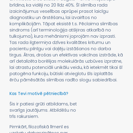
brīdina, ka vidēji no 20 līdz 40%. Šī slimība rada
izaicinājumus veselības aprūpei prasot laicīgu
diagnostiku un ārstēšanu, lai izvairītos no
komplikācijām. Tāpat eksistē t.s. Pēclaima slimības
sindroms (arī terminoloģija atšķiras atkarībā no
tulkojuma), kura mehānismi joprojām nav izprasti.
Tas rada ilgtermiņa dzīves kvalitātes kritumu un
pacientu pilnīgu vai daļēju izstāšanos no darba
tirgus. Ātras, drošas un efektīvas vakcīnas izstrāde, kā
arī detalizēta borēlijas molekulārās uzbūves izpratne,
lai atrastu potenciāli unikālu veidu, kā ietekmēt tikai šī
patogēna funkciju, būtiski atvieglotu šīs izplatītās
ērču pārnēsātās slimības radīto slogu sabiedrībai.
Kas Tevi motivē pētniecībā?
Šis ir patiesi grūti atbildams, bet
svarīgs jautājums. Atbildēšu no
trīs rakursiem.
Pirmkārt, filozofiskā līmenī es