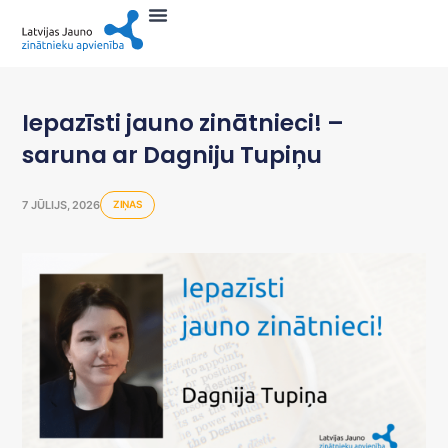
Iepazīsti jauno zinātnieci! –
saruna ar Dagniju Tupiņu
7 JŪLIJS, 2026
ZIŅAS