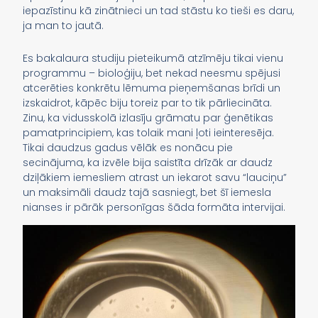
iepazīstinu kā zinātnieci un tad stāstu ko tieši es daru,
ja man to jautā.
Es bakalaura studiju pieteikumā atzīmēju tikai vienu
programmu – bioloģiju, bet nekad neesmu spējusi
atcerēties konkrētu lēmuma pieņemšanas brīdi un
izskaidrot, kāpēc biju toreiz par to tik pārliecināta.
Zinu, ka vidusskolā izlasīju grāmatu par ģenētikas
pamatprincipiem, kas tolaik mani ļoti ieinteresēja.
Tikai daudzus gadus vēlāk es nonācu pie
secinājuma, ka izvēle bija saistīta drīzāk ar daudz
dziļākiem iemesliem atrast un iekarot savu “lauciņu”
un maksimāli daudz tajā sasniegt, bet šī iemesla
nianses ir pārāk personīgas šāda formāta intervijai.