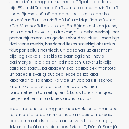
specializētu programmu nebija. Tāpat ap to laiku
bija ES struktūrfondu pārrāvums, tolaik es nezināju, kā
finansējums zinātnē darbojas, bet tikai to, par ko
nozarē runāja – ka zinātnē būs milzīga finansējuma
krīze. Viss norādīja uz to, ka jāmēģina kaut kas jauns,
un tajā brīdī es vēl biju drosmīga.
Es neko nezināju par
pārbaudījumiem, kas gaida, sākot dzīvi citur – man bija
tikai viens mērķis, kas šobrīd liekas smieklīgi abstrakts –
“kļūt par izcilu zinātnieci”
, un došanās uz ārzemēm
bija loģiskākais līdzeklis tā sasniegšanai, nevis
pašmērķis. Tolaik es arī ļoti nopietni uztvēru lekcijā
dzirdēto stāstu, ka akadēmiskā izcilība tiek mantota
un tāpēc ir svarīgi būt pēc iespējas izcilākā
laboratorijā. Taisnība, ka vide un vadītājs ir izšķiroši
zinātniskajā attīstībā, taču ne tuvu pēc tiem
parametriem (un reitingiem), kurus toreiz iztēlojos,
pieņemot lēmumu doties ārpus Latvijas.
Maģistra studijās programmas izvēlējos primāri pēc
tā, kur pašai programmai nebija mācību maksas,
pēc satura atbilstības un arī universitātes reitinga,
līdz ar to lielākoties pieteicos Zviedrijā, Dānijā, Somijā.