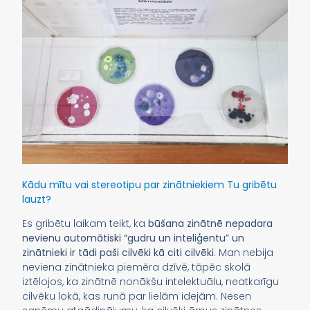
Kādu mītu vai stereotipu par zinātniekiem Tu gribētu
lauzt?
Es gribētu laikam teikt, ka
būšana zinātnē nepadara
nevienu automātiski “gudru un inteliģentu” un
zinātnieki ir tādi paši cilvēki kā citi cilvēki
. Man nebija
neviena zinātnieka piemēra dzīvē, tāpēc skolā
iztēlojos, ka zinātnē nonākšu intelektuālu, neatkarīgu
cilvēku lokā, kas runā par lielām idejām. Nesen