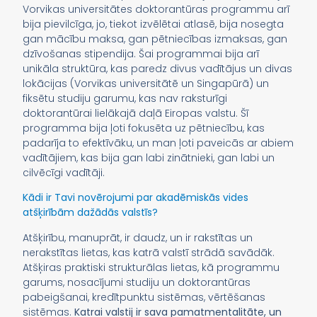
Vorvikas universitātes doktorantūras programmu arī
bija pievilcīga, jo, tiekot izvēlētai atlasē, bija nosegta
gan mācību maksa, gan pētniecības izmaksas, gan
dzīvošanas stipendija. Šai programmai bija arī
unikāla struktūra, kas paredz divus vadītājus un divas
lokācijas (Vorvikas universitātē un Singapūrā) un
fiksētu studiju garumu, kas nav raksturīgi
doktorantūrai lielākajā daļā Eiropas valstu. Šī
programma bija ļoti fokusēta uz pētniecību, kas
padarīja to efektīvāku, un man ļoti paveicās ar abiem
vadītājiem, kas bija gan labi zinātnieki, gan labi un
cilvēcīgi vadītāji.
Kādi ir Tavi novērojumi par akadēmiskās vides
atšķirībām dažādās valstīs?
Atšķirību, manuprāt, ir daudz, un ir rakstītas un
nerakstītas lietas, kas katrā valstī strādā savādāk.
Atšķiras praktiski strukturālas lietas, kā programmu
garums, nosacījumi studiju un doktorantūras
pabeigšanai, kredītpunktu sistēmas, vērtēšanas
sistēmas.
Katrai valstij ir sava pamatmentalitāte, un