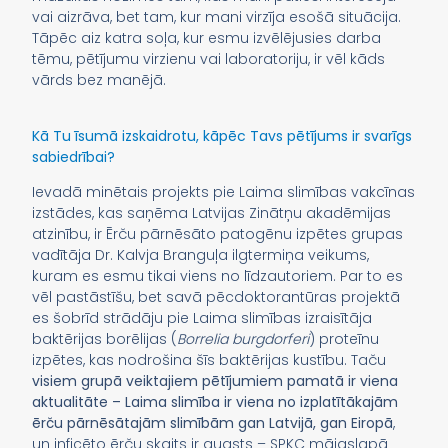
vai aizrāva, bet tam, kur mani virzīja esošā situācija.
Tāpēc aiz katra soļa, kur esmu izvēlējusies darba
tēmu, pētījumu virzienu vai laboratoriju, ir vēl kāds
vārds bez manējā.
Kā Tu īsumā izskaidrotu, kāpēc Tavs pētījums ir svarīgs
sabiedrībai?
Ievadā minētais projekts pie Laima slimības vakcīnas
izstādes, kas saņēma Latvijas Zinātņu akadēmijas
atzinību, ir Ērču pārnēsāto patogēnu izpētes grupas
vadītāja Dr. Kalvja Branguļa ilgtermiņa veikums,
kuram es esmu tikai viens no līdzautoriem. Par to es
vēl pastāstīšu, bet savā pēcdoktorantūras projektā
es šobrīd strādāju pie Laima slimības izraisītāja
baktērijas borēlijas (
Borrelia burgdorferi
) proteīnu
izpētes, kas nodrošina šīs baktērijas kustību. Taču
visiem grupā veiktajiem pētījumiem pamatā ir viena
aktualitāte – Laima slimība ir viena no izplatītākajām
ērču pārnēsātajām slimībām gan Latvijā, gan Eiropā
,
un inficēto ērču skaits ir augsts – SPKC mājaslapā