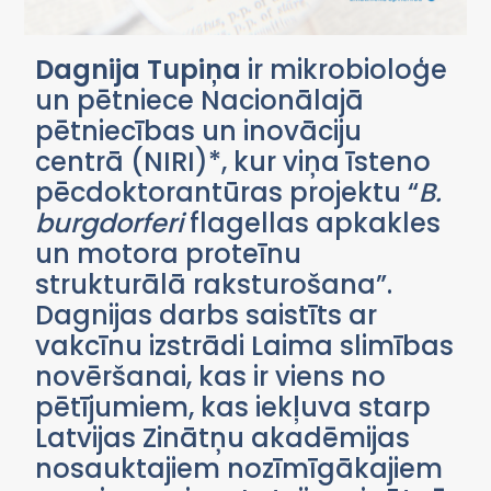
Dagnija Tupiņa
ir mikrobioloģe
un pētniece Nacionālajā
pētniecības un inovāciju
centrā (NIRI)*, kur viņa īsteno
pēcdoktorantūras projektu “
B.
burgdorferi
flagellas apkakles
un motora proteīnu
strukturālā raksturošana”.
Dagnijas darbs saistīts ar
vakcīnu izstrādi Laima slimības
novēršanai, kas ir viens no
pētījumiem, kas iekļuva starp
Latvijas Zinātņu akadēmijas
nosauktajiem nozīmīgākajiem