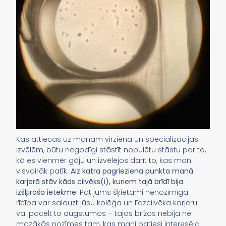
Kas attiecas uz manām virziena un specializācijas
izvēlēm, būtu negodīgi stāstīt nopulētu stāstu par to,
kā es vienmēr gāju un izvēlējos darīt to, kas man
visvairāk patīk.
Aiz katra pagrieziena punkta manā
karjerā stāv kāds cilvēks(i), kuriem tajā brīdī bija
izšķiroša ietekme.
Pat jums šķietami nenozīmīga
rīcība var salauzt jūsu kolēģa un līdzcilvēka karjeru
vai pacelt to augstumos – tajos brīžos nebija ne
mazākās nozīmes tam, kas mani patiesi interesēja