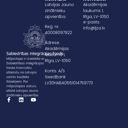
Latvijas Jauno
Akadēmijas
zinātnieku
laukums 1,
apvienība
Rīga, LV-1050
e-pasts:
Reģ. nr.
info@ljza.lv
40008097922
Adrese:
Akadēmijas
laukums 1,
Mājaslapa ir izveidota ar
Rīga, LV-1050
Sabiedrības integrācijas
fonda finansiālu
Konts: A/S
atbalstu no Latvijas
SwedBank
valsts budžeta
līdzekļiem. Par
LV30HABA0551014759773
mājaslapas saturu
atbild Latvijas Jauno
zinātnieku apvienība.