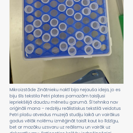
Mikroizstāde Zinātnieku naktī bija nejauša ideja, jo es
biju šīs tekstila Petri plates pamazām taisījusi
iepriekšējā daudzu mēnešu garumā. Šī tehnika nav
oriģināli mana – redzēju reālistiskus tekstilā veidotus
Petri plašu atveidus muzejā studiju laikā un vairākus
gadus vēlāk nolēmu izmēģināt taisīt kaut ko līdzīgu,
bet ar mazāku uzsvaru uz reālismu un vairāk uz