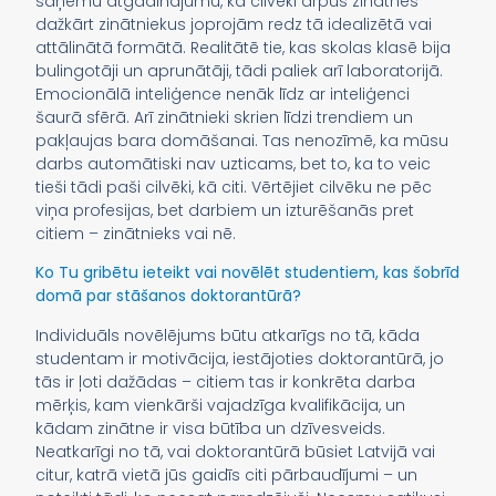
saņēmu atgādinājumu, ka cilvēki ārpus zinātnes
dažkārt zinātniekus joprojām redz tā idealizētā vai
attālinātā formātā. Realitātē tie, kas skolas klasē bija
bulingotāji un aprunātāji, tādi paliek arī laboratorijā.
Emocionālā inteliģence nenāk līdz ar inteliģenci
šaurā sfērā. Arī zinātnieki skrien līdzi trendiem un
pakļaujas bara domāšanai. Tas nenozīmē, ka mūsu
darbs automātiski nav uzticams, bet to, ka to veic
tieši tādi paši cilvēki, kā citi. Vērtējiet cilvēku ne pēc
viņa profesijas, bet darbiem un izturēšanās pret
citiem – zinātnieks vai nē.
Ko Tu gribētu ieteikt vai novēlēt studentiem, kas šobrīd
domā par stāšanos doktorantūrā?
Individuāls novēlējums būtu atkarīgs no tā, kāda
studentam ir motivācija, iestājoties doktorantūrā, jo
tās ir ļoti dažādas – citiem tas ir konkrēta darba
mērķis, kam vienkārši vajadzīga kvalifikācija, un
kādam zinātne ir visa būtība un dzīvesveids.
Neatkarīgi no tā, vai doktorantūrā būsiet Latvijā vai
citur, katrā vietā jūs gaidīs citi pārbaudījumi – un