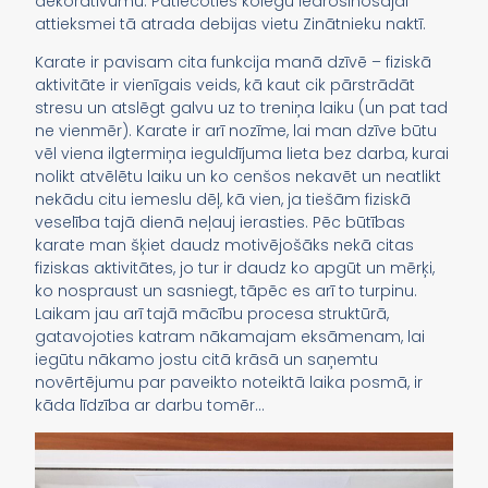
dekoratīvumu. Patiecoties kolēģu iedrošinošajai
attieksmei tā atrada debijas vietu Zinātnieku naktī.
Karate ir pavisam cita funkcija manā dzīvē – fiziskā
aktivitāte ir vienīgais veids, kā kaut cik pārstrādāt
stresu un atslēgt galvu uz to treniņa laiku (un pat tad
ne vienmēr). Karate ir arī nozīme, lai man dzīve būtu
vēl viena ilgtermiņa ieguldījuma lieta bez darba, kurai
nolikt atvēlētu laiku un ko cenšos nekavēt un neatlikt
nekādu citu iemeslu dēļ, kā vien, ja tiešām fiziskā
veselība tajā dienā neļauj ierasties. Pēc būtības
karate man šķiet daudz motivējošāks nekā citas
fiziskas aktivitātes, jo tur ir daudz ko apgūt un mērķi,
ko nospraust un sasniegt, tāpēc es arī to turpinu.
Laikam jau arī tajā mācību procesa struktūrā,
gatavojoties katram nākamajam eksāmenam, lai
iegūtu nākamo jostu citā krāsā un saņemtu
novērtējumu par paveikto noteiktā laika posmā, ir
kāda līdzība ar darbu tomēr…