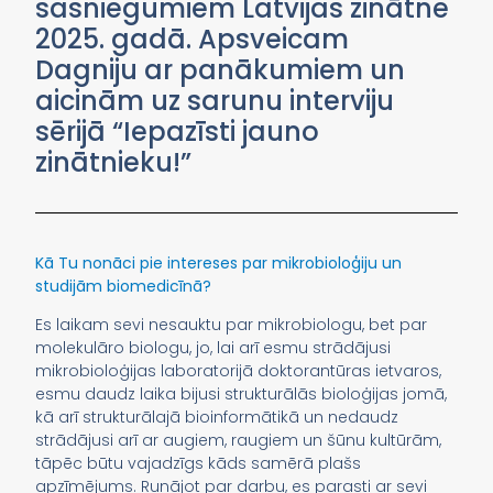
sasniegumiem Latvijas zinātnē
2025. gadā. Apsveicam
Dagniju ar panākumiem un
aicinām uz sarunu interviju
sērijā “Iepazīsti jauno
zinātnieku!”
Kā Tu nonāci pie intereses par mikrobioloģiju un
studijām biomedicīnā?
Es laikam sevi nesauktu par mikrobiologu, bet par
molekulāro biologu, jo, lai arī esmu strādājusi
mikrobioloģijas laboratorijā doktorantūras ietvaros,
esmu daudz laika bijusi strukturālās bioloģijas jomā,
kā arī strukturālajā bioinformātikā un nedaudz
strādājusi arī ar augiem, raugiem un šūnu kultūrām,
tāpēc būtu vajadzīgs kāds samērā plašs
apzīmējums. Runājot par darbu, es parasti ar sevi