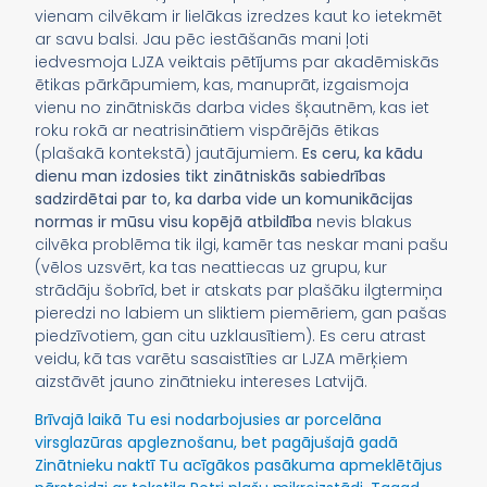
vienam cilvēkam ir lielākas izredzes kaut ko ietekmēt
ar savu balsi. Jau pēc iestāšanās mani ļoti
iedvesmoja LJZA veiktais pētījums par akadēmiskās
ētikas pārkāpumiem, kas, manuprāt, izgaismoja
vienu no zinātniskās darba vides šķautnēm, kas iet
roku rokā ar neatrisinātiem vispārējās ētikas
(plašakā kontekstā) jautājumiem.
Es ceru, ka kādu
dienu man izdosies tikt zinātniskās sabiedrības
sadzirdētai par to, ka darba vide un komunikācijas
normas ir mūsu visu kopējā atbildība
nevis blakus
cilvēka problēma tik ilgi, kamēr tas neskar mani pašu
(vēlos uzsvērt, ka tas neattiecas uz grupu, kur
strādāju šobrīd, bet ir atskats par plašāku ilgtermiņa
pieredzi no labiem un sliktiem piemēriem, gan pašas
piedzīvotiem, gan citu uzklausītiem). Es ceru atrast
veidu, kā tas varētu sasaistīties ar LJZA mērķiem
aizstāvēt jauno zinātnieku intereses Latvijā.
Brīvajā laikā Tu esi nodarbojusies ar porcelāna
virsglazūras apgleznošanu, bet pagājušajā gadā
Zinātnieku naktī Tu acīgākos pasākuma apmeklētājus