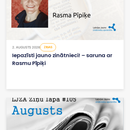
2. AUGUSTS 2026
ZIŅAS
Iepazīsti jauno zinātnieci! – saruna ar
Rasmu Pīpiķi