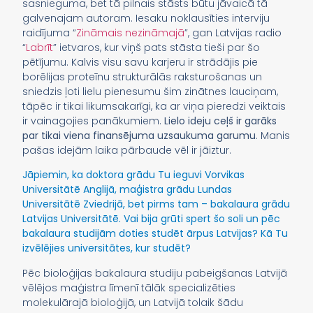
sasnieguma, bet tā pilnais stāsts būtu jāvaicā tā
galvenajam autoram. Iesaku noklausīties interviju
raidījuma “
Zināmais nezināmajā
”, gan Latvijas radio
“
Labrīt
” ietvaros, kur viņš pats stāsta tieši par šo
pētījumu. Kalvis visu savu karjeru ir strādājis pie
borēlijas proteīnu strukturālās raksturošanas un
sniedzis ļoti lielu pienesumu šim zinātnes lauciņam,
tāpēc ir tikai likumsakarīgi, ka ar viņa pieredzi veiktais
ir vainagojies panākumiem.
Lielo ideju ceļš ir garāks
par tikai viena finansējuma uzsaukuma garumu
. Manis
pašas idejām laika pārbaude vēl ir jāiztur.
Jāpiemin, ka doktora grādu Tu ieguvi Vorvikas
Universitātē Anglijā, maģistra grādu Lundas
Universitātē Zviedrijā, bet pirms tam – bakalaura grādu
Latvijas Universitātē. Vai bija grūti spert šo soli un pēc
bakalaura studijām doties studēt ārpus Latvijas? Kā Tu
izvēlējies universitātes, kur studēt?
Pēc bioloģijas bakalaura studiju pabeigšanas Latvijā
vēlējos maģistra līmenī tālāk specializēties
molekulārajā bioloģijā, un Latvijā tolaik šādu