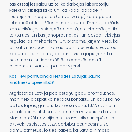
tas atstāj iespaidu uz to, kā darbojas laboratoriju
kolektīvi
, cik ilgā laikā un līdz kādai pakāpei ir
iespējams integrēties (un vai vajag) kā pagaidu
iebraucējai. Ir dažāds hierarhiskuma līmenis, dažāds
komunikācijas veids, sākot no tā, cik informācija tiks
teikta tieši un kas jānoprot netieši, un dažādi iekšējās
regulācijas mehānismi. Un, protams, jāņem vērā, ka
arī katrai iestādei ir savas īpatnības valsts ietvaros.
Kopumā tas nozīmē, ka jaunā vietā jāpieņem, ka
neko nezini, un iepriekšējās pieredzēs balstīti
pieņēmumi var kļūt pat par šķērsli.
Kas Tevi pamudināja iestāties Latvijas Jauno
zinātnieku apvienībā?
Atgriežoties Latvijā pēc astoņu gadu prombūtnes,
man nebija tikpat kā nekādu kontaktu un sāku kā no
baltas lapas, gandrīz kā svešā valstī. LJZA uzzināju
vairāk par institūtiem un pētījumu virzieniem Latvijā.
Man diemžēl nav bijis pietiekami laika un spēka, lai
aktīvāk iesaistītos LJZA darbībā, bet neesmu šo
domu atmetusi, jo tieši tāpēc, ka Latvija ir maza,