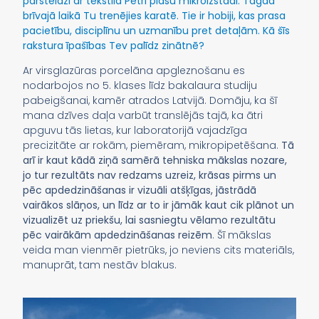
pārsteidzi ar tekstila Petri plašu mikroizstādi. Tagad
brīvajā laikā Tu trenējies karatē. Tie ir hobiji, kas prasa
pacietību, disciplīnu un uzmanību pret detaļām. Kā šīs
rakstura īpašības Tev palīdz zinātnē?
Ar virsglazūras porcelāna apgleznošanu es
nodarbojos no 5. klases līdz bakalaura studiju
pabeigšanai, kamēr atrados Latvijā. Domāju, ka šī
mana dzīves daļa varbūt translējās tajā, ka ātri
apguvu tās lietas, kur laboratorijā vajadzīga
precizitāte ar rokām, piemēram, mikropipetēšana.
Tā
arī ir kaut kādā ziņā samērā tehniska mākslas nozare,
jo tur rezultāts nav redzams uzreiz, krāsas pirms un
pēc apdedzināšanas ir vizuāli atšķīgas, jāstrādā
vairākos slāņos, un līdz ar to ir jāmāk kaut cik plānot un
vizualizēt uz priekšu, lai sasniegtu vēlamo rezultātu
pēc vairākām apdedzināšanas reizēm
. Šī mākslas
veida man vienmēr pietrūks, jo neviens cits materiāls,
manuprāt, tam nestāv blakus.