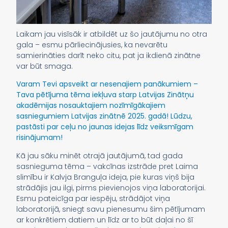
Laikam jau visīsāk ir atbildēt uz šo jautājumu no otra
gala – esmu pārliecinājusies, ka nevarētu
samierināties darīt neko citu, pat ja ikdienā zinātne
var būt smaga.
Varam Tevi apsveikt ar nesenajiem panākumiem –
Tava pētījuma tēma iekļuva starp Latvijas Zinātņu
akadēmijas nosauktajiem nozīmīgākajiem
sasniegumiem Latvijas zinātnē 2025. gadā! Lūdzu,
pastāsti par ceļu no jaunas idejas līdz veiksmīgam
risinājumam!
Kā jau sāku minēt otrajā jautājumā, tad gada
sasnieguma tēma – vakcīnas izstrāde pret Laima
slimību ir Kalvja Branguļa ideja, pie kuras viņš bija
strādājis jau ilgi, pirms pievienojos viņa laboratorijai.
Esmu pateicīga par iespēju, strādājot viņa
laboratorijā, sniegt savu pienesumu šim pētījumam
ar konkrētiem datiem un līdz ar to būt daļai no šī