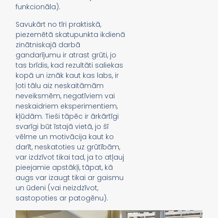
funkcionāla).
Savukārt no tīri praktiskā,
piezemētā skatupunkta ikdienā
zinātniskajā darbā
gandarījumu ir atrast grūti, jo
tas brīdis, kad rezultāti saliekas
kopā un iznāk kaut kas labs, ir
ļoti tālu aiz neskaitāmām
neveiksmēm, negatīviem vai
neskaidriem eksperimentiem,
kļūdām. Tieši tāpēc ir ārkārtīgi
svarīgi būt īstajā vietā, jo šī
vēlme un motivācija kaut ko
darīt, neskatoties uz grūtībām,
var izdzīvot tikai tad, ja to atļauj
pieejamie apstākļi, tāpat, kā
augs var izaugt tikai ar gaismu
un ūdeni (vai neizdzīvot,
sastopoties ar patogēnu).