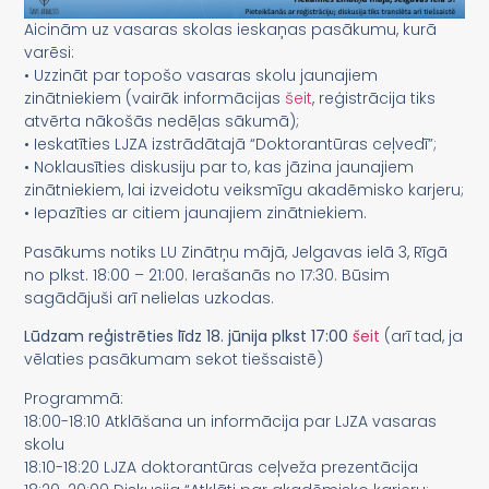
Aicinām uz vasaras skolas ieskaņas pasākumu, kurā
varēsi:
• Uzzināt par topošo vasaras skolu jaunajiem
zinātniekiem (vairāk informācijas
šeit
, reģistrācija tiks
atvērta nākošās nedēļas sākumā);
• Ieskatīties LJZA izstrādātajā “Doktorantūras ceļvedī”;
• Noklausīties diskusiju par to, kas jāzina jaunajiem
zinātniekiem, lai izveidotu veiksmīgu akadēmisko karjeru;
• Iepazīties ar citiem jaunajiem zinātniekiem.
Pasākums notiks LU Zinātņu mājā, Jelgavas ielā 3, Rīgā
no plkst. 18:00 – 21:00. Ierašanās no 17:30. Būsim
sagādājuši arī nelielas uzkodas.
Lūdzam reģistrēties līdz 18. jūnija plkst 17:00
šeit
(arī tad, ja
vēlaties pasākumam sekot tiešsaistē)
Programmā:
18:00-18:10 Atklāšana un informācija par LJZA vasaras
skolu
18:10-18:20 LJZA doktorantūras ceļveža prezentācija