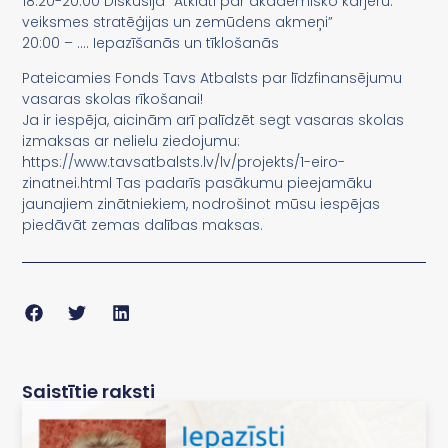
18:20-20:00 Diskusija “Atklāti par akadēmisko karjeru:
veiksmes stratēģijas un zemūdens akmeņi”
20:00 – …. Iepazīšanās un tīklošanās
Pateicamies Fonds Tavs Atbalsts par līdzfinansējumu
vasaras skolas rīkošanai!
Ja ir iespēja, aicinām arī palīdzēt segt vasaras skolas
izmaksas ar nelielu ziedojumu:
https://www.tavsatbalsts.lv/lv/projekts/1-eiro-
zinatnei.html Tas padarīs pasākumu pieejamāku
jaunajiem zinātniekiem, nodrošinot mūsu iespējas
piedāvāt zemas dalības maksas.
Saistītie raksti