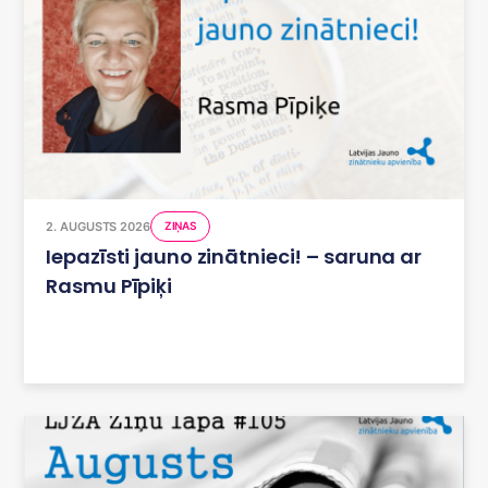
2. AUGUSTS 2026
ZIŅAS
Iepazīsti jauno zinātnieci! – saruna ar
Rasmu Pīpiķi