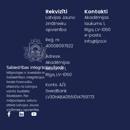
Rekvizīti
Kontakti
Latvijas Jauno
Akadēmijas
zinātnieku
laukums 1,
apvienība
Rīga, LV-1050
e-pasts:
Reģ. nr.
info@ljza.lv
40008097922
Adrese:
Akadēmijas
laukums 1,
Mājaslapa ir izveidota ar
Rīga, LV-1050
Sabiedrības integrācijas
fonda finansiālu
Konts: A/S
atbalstu no Latvijas
SwedBank
valsts budžeta
līdzekļiem. Par
LV30HABA0551014759773
mājaslapas saturu
atbild Latvijas Jauno
zinātnieku apvienība.