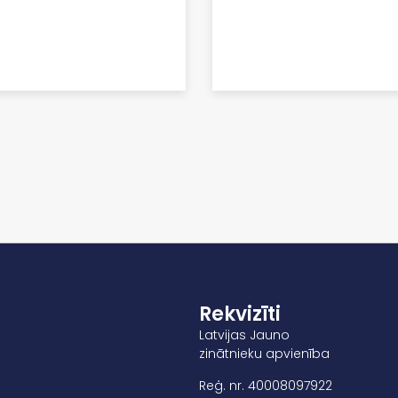
Rekvizīti
Latvijas Jauno
zinātnieku apvienība
Reģ. nr. 40008097922