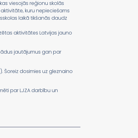
kas viesojās reģionu skolās
a aktivitāte, kuru nepieciešams
usskolas laikā tikšanās daudz
tas aktivitātes Latvijas jauno
ažādus jautājumus gan par
). Šoreiz dosimies uz gleznaino
ormēti par LJZA darbību un