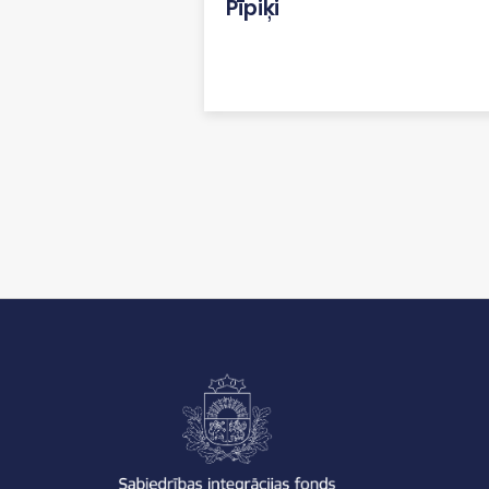
Pīpiķi