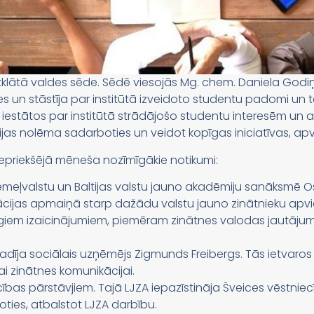
atklātā valdes sēde. Sēdē viesojās Mg. chem. Daniela Godiņ
s un stāstīja par institūtā izveidoto studentu padomi un 
 lai iestātos par institūtā strādājošo studentu interesēm un
ijas nolēma sadarboties un veidot kopīgas iniciatīvas, apv
 iepriekšējā mēneša nozīmīgākie notikumi:
emeļvalstu un Baltijas valstu jauno akadēmiju sanāksmē O
cijas apmaiņā starp dažādu valstu jauno zinātnieku apvi
pīgiem izaicinājumiem, piemēram zinātnes valodas jautāj
vadīja sociālais uzņēmējs Zigmunds Freibergs. Tās ietvaros
 zinātnes komunikācijai.
ecības pārstāvjiem. Tajā LJZA iepazīstināja Šveices vēstnie
ties, atbalstot LJZA darbību.