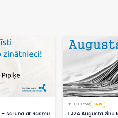
ZIŅAS
31. JŪLIJS 2026
i! – saruna ar Rasmu
LJZA Augusta ziņu 