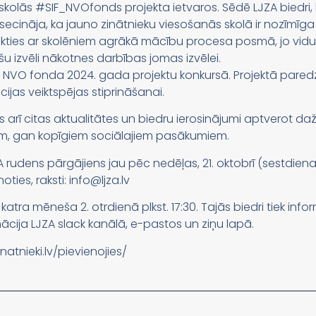
skolās #SIF_NVOfonds projekta ietvaros. Sēdē LJZA biedri, 
ki secināja, ka jauno zinātnieku viesošanās skolā ir nozīmīg
i tikties ar skolēniem agrākā mācību procesa posmā, jo vid
 izvēli nākotnes darbības jomas izvēlei.
 NVO fonda 2024. gada projektu konkursā. Projektā paredzē
ijas veiktspējas stiprināšanai.
 arī citas aktualitātes un biedru ierosinājumi aptverot d
, gan kopīgiem sociālajiem pasākumiem.
A rudens pārgājiens jau pēc nedēļas, 21. oktobrī (sestdiena
oties, raksti: info@ljza.lv
katra mēneša 2. otrdienā plkst. 17:30. Tajās biedri tiek inf
rmācija LJZA slack kanālā, e-pastos un ziņu lapā.
natnieki.lv/pievienojies/