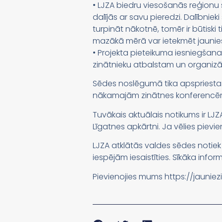
• LJZA biedru viesošanās reģionu 
dalījās ar savu pieredzi. Dalībnie
turpināt nākotnē, tomēr ir būtisk
mazākā mērā var ietekmēt jauniešu
• Projekta pieteikuma iesniegšana
zinātnieku atbalstam un organizāc
Sēdes noslēgumā tika apspriestas
nākamajām zinātnes konferencēm
Tuvākais aktuālais notikums ir LJZ
Līgatnes apkārtni. Ja vēlies pievien
LJZA atklātās valdes sēdes notiek 
iespējām iesaistīties. Sīkāka info
Pievienojies mums https://jauniezi