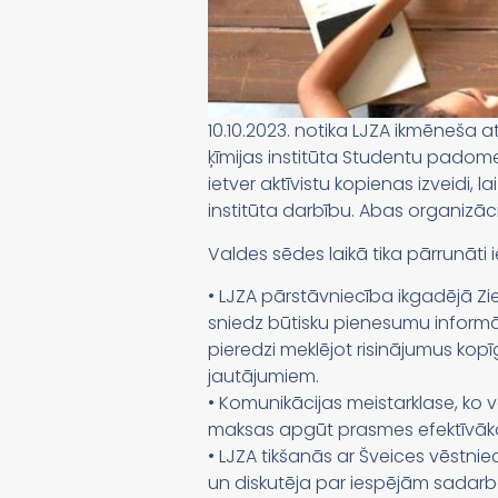
10.10.2023. notika LJZA ikmēneša 
ķīmijas institūta Studentu padome
ietver aktīvistu kopienas izveidi,
institūta darbību. Abas organizāc
Valdes sēdes laikā tika pārrunāti
• LJZA pārstāvniecība ikgadējā Zi
sniedz būtisku pienesumu informā
pieredzi meklējot risinājumus ko
jautājumiem.
• Komunikācijas meistarklase, ko 
maksas apgūt prasmes efektīvākai
• LJZA tikšanās ar Šveices vēstni
un diskutēja par iespējām sadarbo