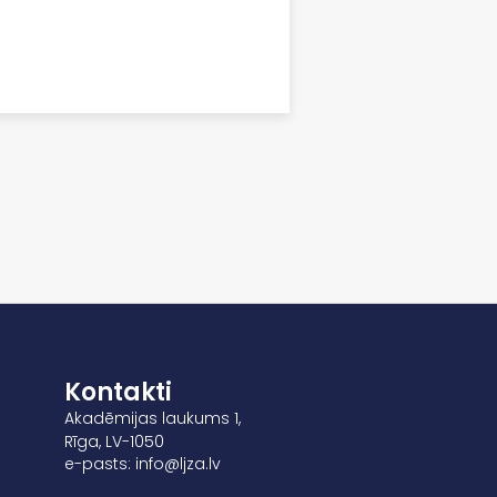
Kontakti
Akadēmijas laukums 1,
Rīga, LV-1050
e-pasts: info@ljza.lv