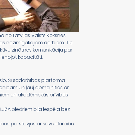
a no Latvijas Valsts Koksnes
tās nozīmīgākajiem darbiem. Tie
 aktīvu zinātnes komunikāciju par
ienojot kapacitāti.
slo. Šī sadarbības platforma
enībām un ļauj apmainīties ar
umiem un akadēmiskās brīvības
 LJZA biedriem bija iespēja bez
cības pārstāvjus ar savu darbību